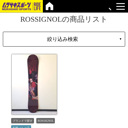
ROSSIGNOLの商品リスト
絞り込み検索
▼
シェイプ
形状
ブランド
長さ
価格
上限
在庫店舗
TYPE
ブランドで探す
ROSSIGNOL
札幌パルコ店