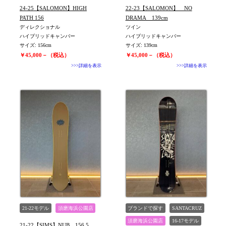
WOMEN
24-25【SALOMON】HIGH
22-23【SALOMON】 NO
PATH 156
DRAMA 139cm
ディレクショナル
ツイン
ハイブリッドキャンバー
ハイブリッドキャンバー
サイズ: 156cm
サイズ: 139cm
￥45,000－（税込）
￥45,000－（税込）
>>>詳細を表示
>>>詳細を表示
21-22モデル
須磨海浜公園店
ブランドで探す
SANTACRUZ
須磨海浜公園店
16-17モデル
21-22【SIMS】NUB 156.5