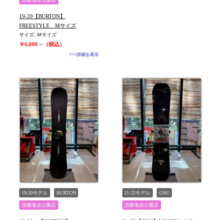
19-20【BURTON】
FREESTYLE Mサイズ
サイズ: Ｍサイズ
￥6,000－（税込）
>>>詳細を表示
19-20モデル
BURTON
21-22モデル
GNU
須磨海浜公園店
須磨海浜公園店