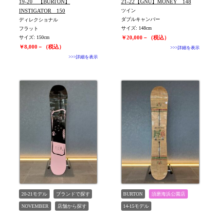
19-20 【BURTON】
21-22【GNU】MONEY 148
INSTIGATOR 150
ツイン
ダブルキャンバー
ディレクショナル
サイズ: 148cm
フラット
サイズ: 150cm
￥20,000－（税込）
￥8,000－（税込）
>>>詳細を表示
>>>詳細を表示
20-21モデル
ブランドで探す
BURTON
須磨海浜公園店
NOVEMBER
店舗から探す
14-15モデル