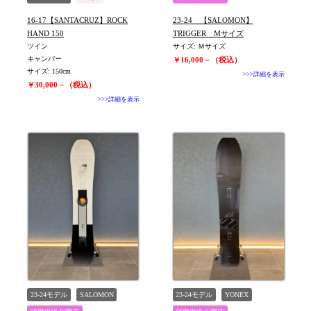
16-17【SANTACRUZ】ROCK
23-24 【SALOMON】
HAND 150
TRIGGER Mサイズ
ツイン
サイズ: Ｍサイズ
キャンバー
￥16,000－（税込）
サイズ: 150cm
>>>詳細を表示
￥30,000－（税込）
>>>詳細を表示
23-24モデル
SALOMON
23-24モデル
YONEX