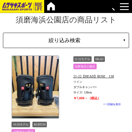
須磨海浜公園店の商品リスト
絞り込み検索
▼
シェイプ
21-22モデル
HEAD
形状
須磨海浜公園店
ブランド
21-22【HEAD】ROSE 138
長さ
ツイン
ダブルキャンバー
価格
サイズ: 138cm
上限
￥7,000－（税込）
>>>詳細を表示
在庫店舗
TYPE
19-20モデル
BURTON
須磨海浜公園店