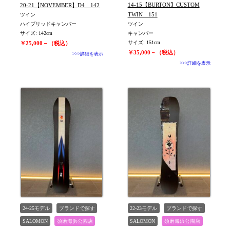
須磨海浜公園店
14-15【BURTON】CUSTOM
20-21【NOVEMBER】D4 142
TWIN 151
ツイン
ハイブリッドキャンバー
ツイン
サイズ: 142cm
キャンバー
サイズ: 151cm
￥25,000－（税込）
￥35,000－（税込）
>>>詳細を表示
>>>詳細を表示
24-25モデル
ブランドで探す
22-23モデル
ブランドで探す
SALOMON
須磨海浜公園店
SALOMON
須磨海浜公園店