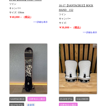
ツイン
16-17【SANTACRUZ】ROCK
キャンバー
HAND 152
サイズ: 156cm
ツイン
￥40,000－（税込）
キャンバー
>>>詳細を表示
サイズ:
￥30,000－（税込）
>>>詳細を表示
SANTACRUZ
須磨海浜公園店
23-24モデル
SALOMON
16-17モデル
未使用
須磨海浜公園店