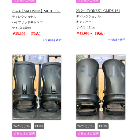
須磨海浜公園店
須磨海浜公園店
ユニセックス
23-24【YONEX】GLIDE 161
23-24【SALOMON】SIGHT 150
ディレクショナル
ディレクショナル
キャンバー
ハイブリッドキャンバー
サイズ: 161cm
サイズ: 150cm
￥45,000－（税込）
￥35,000－（税込）
>>>詳細を表示
>>>詳細を表示
24-25モデル
FLUX
24-25モデル
FLUX
須磨海浜公園店
須磨海浜公園店