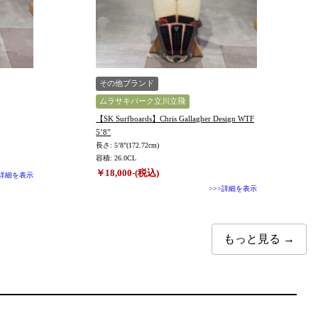
その他ブランド
ムラサキパーク立川立飛
【SK Surfboards】Chris Gallagher Design WTF
5’8”
長さ: 5’8”(172.72cm)
容積: 26.0CL
￥18,000-(税込)
>詳細を表示
>>>詳細を表示
もっと見る →