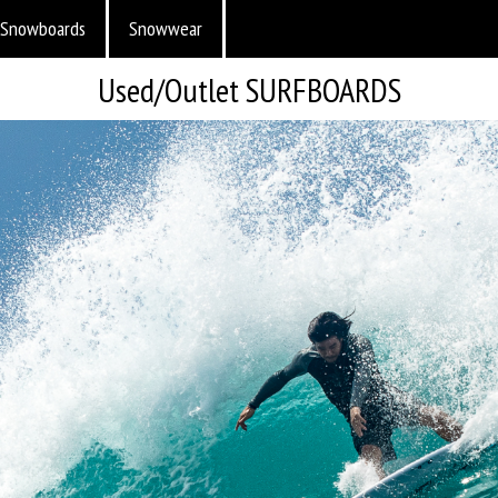
Snowboards
Snowwear
Used/Outlet SURFBOARDS