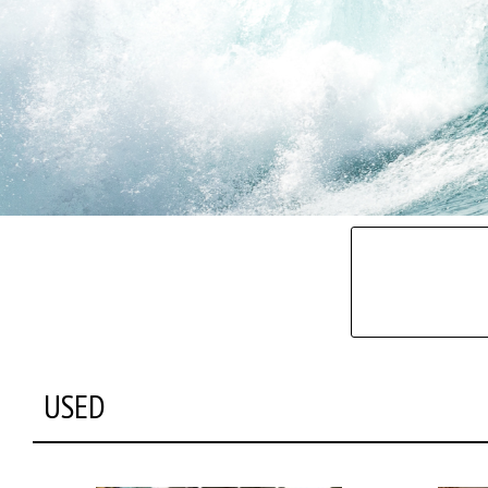
タイプ
マテリアル
USED
ブランド
長さ
容積