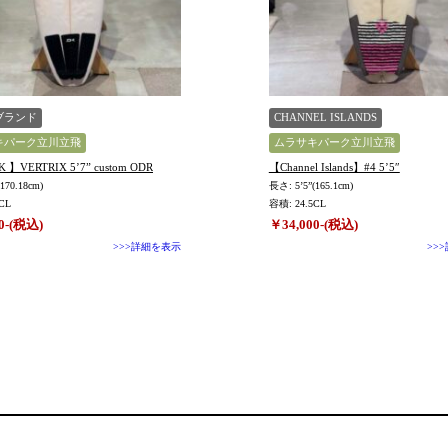
ブランド
CHANNEL ISLANDS
キパーク立川立飛
ムラサキパーク立川立飛
K 】VERTRIX 5’7” custom ODR
【Channel Islands】#4 5’5″
170.18cm)
長さ: 5’5”(165.1cm)
CL
容積: 24.5CL
0-(税込)
￥34,000-(税込)
>>>詳細を表示
>>