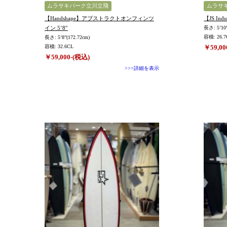
ムラサキパーク立川立飛
ムラサ
【Handshape】アブストラクトオンフィンツ
【JS Ind
イン 5’8″
長さ: 5’10”
容積: 26.7
長さ: 5’8”(172.72cm)
容積: 32.6CL
￥59,00
￥59,000-(税込)
>>>詳細を表示