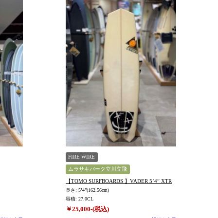
FIRE WIRE
ムラサキパーク立川立飛
【TOMO SURFBOARDS 】VADER 5’4” XTR
長さ: 5’4”(162.56cm)
容積: 27.0CL
￥25,000-(税込)