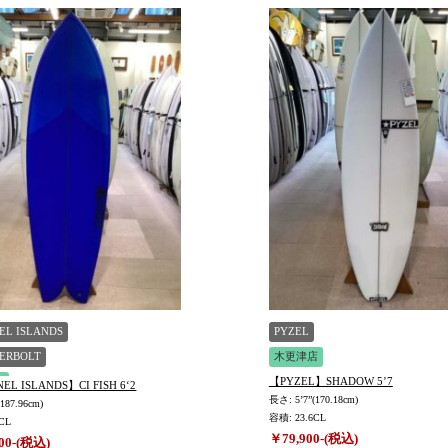
EL ISLANDS
PYZEL
ERBOLT
木更津店
【PYZEL】SHADOW 5’7
店
L ISLANDS】CI FISH 6‘2
長さ: 5’7”(170.18cm)
187.96cm)
容積: 23.6CL
CL
￥79,900-(税込)
00-(税込)