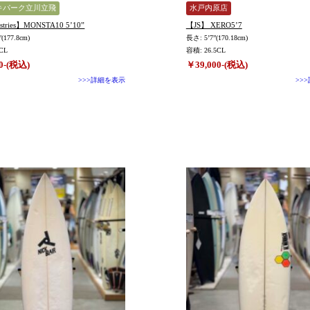
キパーク立川立飛
水戸内原店
ustries】MONSTA10 5’10”
【JS】 XERO5’7
(177.8cm)
長さ: 5’7”(170.18cm)
CL
容積: 26.5CL
0-(税込)
￥39,000-(税込)
>>>詳細を表示
>>