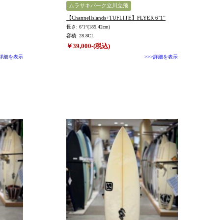
ムラサキパーク立川立飛
【ChannelIslands+TUFLITE】FLYER 6’1”
長さ: 6’1”(185.42cm)
容積: 28.8CL
￥39,000-(税込)
>詳細を表示
>>>詳細を表示