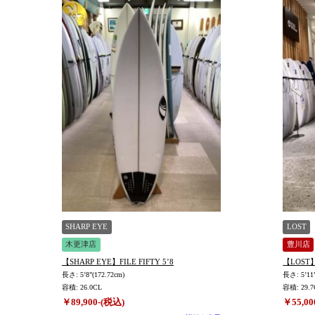
プラグ
ボードの特性
価格
上限
在庫店舗
TYPE
SHARP EYE
LOST
木更津店
豊川店
【SHARP EYE】FILE FIFTY 5’8
【LOST】S
長さ: 5’8”(172.72cm)
長さ: 5’11”
容積: 26.0CL
容積: 29.7
￥89,900-(税込)
￥55,00