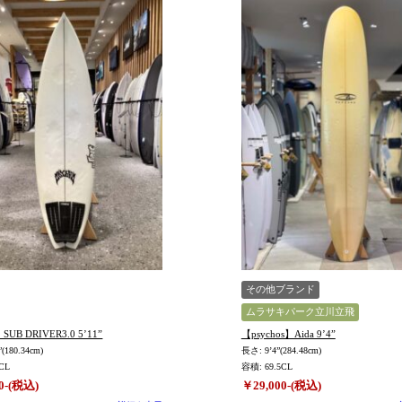
その他ブランド
ムラサキパーク立川立飛
UB DRIVER3.0 5’11”
【psychos】Aida 9’4”
(180.34cm)
長さ: 9’4”(284.48cm)
CL
容積: 69.5CL
0-(税込)
￥29,000-(税込)