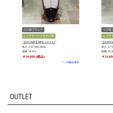
その他ブランド
その他
ムラサキパーク立川立飛
ムラサ
【STUART】HPX-3.0 5’11”
【JOISTI
長さ: 5’11”(180.34cm)
長さ: 5’7”(
容積: 26.1CL
容積: 23.3
￥39,000-(税込)
￥34,00
>>>詳細を表示
OUTLET