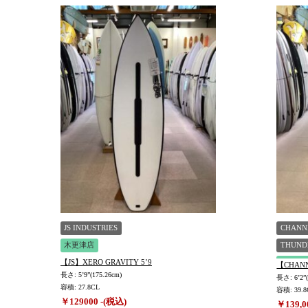
JS INDUSTRIES
CHANN
木更津店
THUND
【JS】XERO GRAVITY 5’9
木更津
【CHANNE
長さ: 5’9”(175.26cm)
長さ: 6’2”(
容積: 27.8CL
容積: 39.8
￥129000 -(税込)
￥139,0