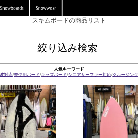
Snowboards
Snowwear
スキムボードの商品リスト
絞り込み検索
人気キーワード
波対応
/
未使用ボード
/
キッズボード
/
シニアサーファー対応
/
クルージン