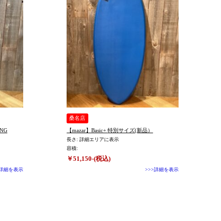
桑名店
ING
【mazar】Basic+ 特別サイズ(新品）
長さ: 詳細エリアに表示
容積:
￥51,150-(税込)
>詳細を表示
>>>詳細を表示