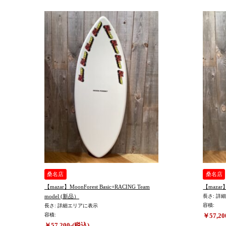
桑名店
桑名店
【mazar】MoonForest Basic+RACING Team
model (新品）
長さ: 詳
容積:
長さ: 詳細エリアに表示
容積:
￥57,20
￥57,200-(税込)