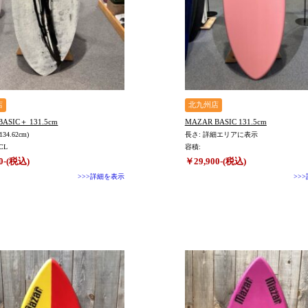
店
北九州店
ASIC＋ 131.5cm
MAZAR BASIC 131.5cm
134.62cm)
長さ: 詳細エリアに表示
CL
容積:
0-(税込)
￥29,900-(税込)
>>>詳細を表示
>>