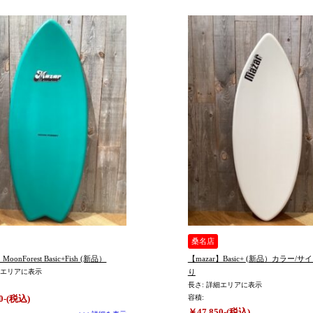
桑名店
【mazar】MoonForest Basic+Fish (新品）
【mazar】Basic+ (新品）カラー/サイズ多数有
細エリアに表示
り
長さ: 詳細エリアに表示
0-(税込)
容積:
￥47,850-(税込)