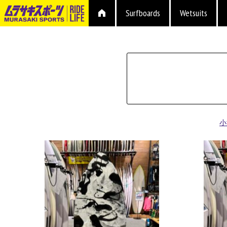
Surfboards
Wetsuits
タイプ
小
マテリアル
ブランド
長さ
容積
プラグ
ボードの特性
価格
上限