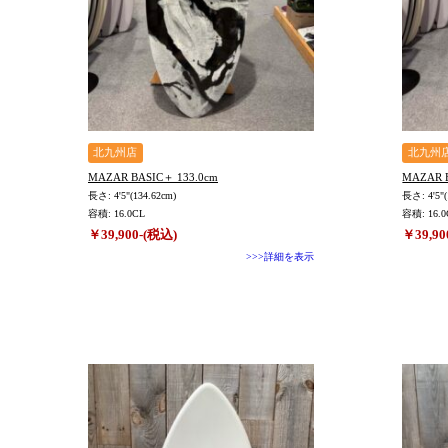
在庫店舗
TYPE
北九州店
北九州
MAZAR BASIC＋ 133.0cm
MAZAR B
長さ: 4'5"(134.62cm)
長さ: 4'5"(
容積: 16.0CL
容積: 16.0
￥39,900-(税込)
￥39,90
>>>詳細を表示