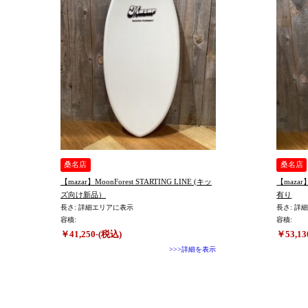
桑名店
桑名店
【mazar】MoonForest STARTING LINE (キッ
【mazar】Basic+ 2T
ズ向け新品）
有り
長さ: 詳細エリアに表示
長さ: 詳
容積:
容積:
￥41,250-(税込)
￥53,13
>>>詳細を表示