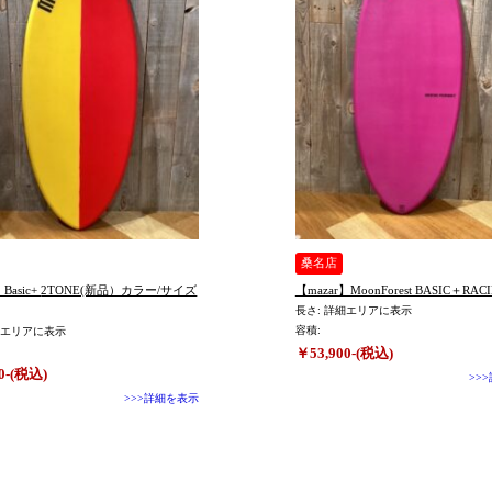
桑名店
ONE(新品）カラー/サイズ
【mazar】MoonForest BASIC＋RAC
長さ: 詳細エリアに表示
容積:
細エリアに表示
￥53,900-(税込)
0-(税込)
>>
>>>詳細を表示