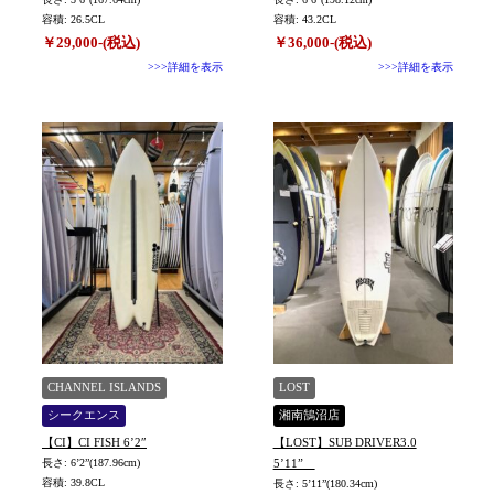
容積: 26.5CL
容積: 43.2CL
￥29,000-(税込)
￥36,000-(税込)
>>>詳細を表示
>>>詳細を表示
CHANNEL ISLANDS
LOST
シークエンス
湘南鵠沼店
【CI】CI FISH 6’2″
【LOST】SUB DRIVER3.0
長さ: 6’2”(187.96cm)
5’11”
容積: 39.8CL
長さ: 5’11”(180.34cm)