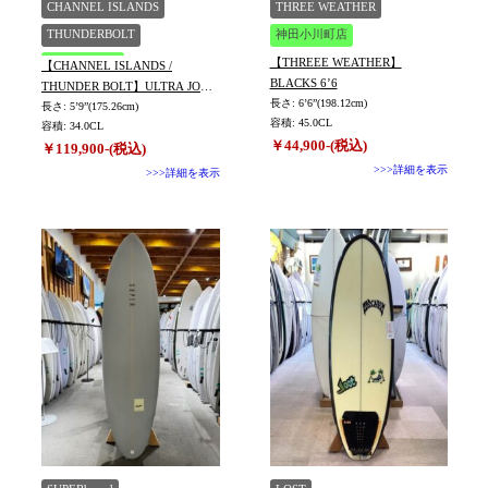
CHANNEL ISLANDS
THREE WEATHER
THUNDERBOLT
神田小川町店
【THREEE WEATHER】
神田小川町店
【CHANNEL ISLANDS /
BLACKS 6’6
THUNDER BOLT】ULTRA JOE
長さ: 6’6”(198.12cm)
長さ: 5’9”(175.26cm)
C-6 WIRED 5’9
容積: 45.0CL
容積: 34.0CL
￥44,900-(税込)
￥119,900-(税込)
>>>詳細を表示
>>>詳細を表示