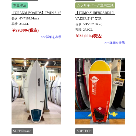
木更津店
ムラサキパーク立川立飛
【ORANM BOARDS】TWIN 6’4”
【TOMO SURFBOARDS 】
長さ: 6’4”(193.04cm)
VADER 5’4” XTR
容積: 35.5CL
長さ: 5’4”(162.56cm)
￥99,000-(税込)
容積: 27.0CL
￥25,000-(税込)
>>>詳細を表示
>>>詳細を表示
SUPERbrand
SOFTECH