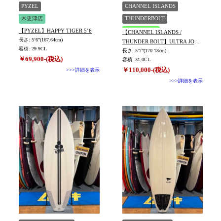
TYPE
PYZEL
CHANNEL ISLANDS
木更津店
THUNDERBOLT
【PYZEL】HAPPY TIGER 5’6
神田小川町店
【CHANNEL ISLANDS /
長さ: 5’6”(167.64cm)
THUNDER BOLT】ULTRA JOE
容積: 29.9CL
長さ: 5’7”(170.18cm)
C-6 WIRED 5’7
￥69,900-(税込)
容積: 31.0CL
￥110,000-(税込)
>>>詳細を表示
>>>詳細を表示