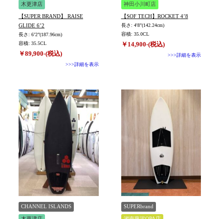
木更津店
神田小川町店
【SUPER BRAND】 RAISE
【SOF TECH】ROCKET 4’8
GLIDE 6’2
長さ: 4'8"(142.24cm)
容積: 35.0CL
長さ: 6’2”(187.96cm)
容積: 35.5CL
￥14,900-(税込)
￥89,900-(税込)
>>>詳細を表示
>>>詳細を表示
CHANNEL ISLANDS
SUPERbrand
木更津店
湘南藤沢OPA店