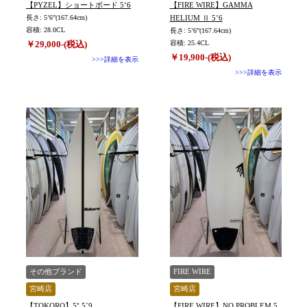
【PYZEL】ショートボード 5‘6
【FIRE WIRE】GAMMA
長さ: 5’6”(167.64cm)
HELIUM Ⅱ 5’6
容積: 28.0CL
長さ: 5’6”(167.64cm)
￥29,000-(税込)
容積: 25.4CL
￥19,900-(税込)
>>>詳細を表示
>>>詳細を表示
その他ブランド
FIRE WIRE
宮崎店
宮崎店
【TOKORO】5⁺ 5´9
【FIRE WIRE】NO PROBLEM 5