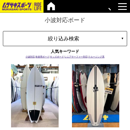
小波対応ボード
絞り込み検索
▼
タイプ
人気キーワード
マテリアル
小波対応
/
未使用ボード
/
キッズボード
/
シニアサーファー対応
/
クルージング系
ブランド
長さ
容積
プラグ
ボードの特性
価格
上限
在庫店舗