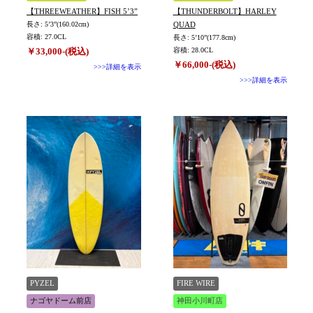
【THREEWEATHER】FISH 5’3”
【THUNDERBOLT】HARLEY
長さ: 5’3”(160.02cm)
QUAD
容積: 27.0CL
長さ: 5’10”(177.8cm)
￥33,000-(税込)
容積: 28.0CL
￥66,000-(税込)
>>>詳細を表示
>>>詳細を表示
PYZEL
FIRE WIRE
ナゴヤドーム前店
神田小川町店