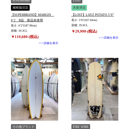
SUPERbrand
LOST
湘南鵠沼店
木更津店
【SUPERBRAND】MARGIN
【LOST】LAYZ POTATO 5’6”
6‘2 B品 新品未使用
長さ: 5’6”(167.64cm)
容積: 29.6CL
長さ: 6’2”(187.96cm)
容積: 34.3CL
￥29,900-(税込)
￥119,680-(税込)
>>>詳細を表示
>>>詳細を表示
その他ブランド
FIRE WIRE