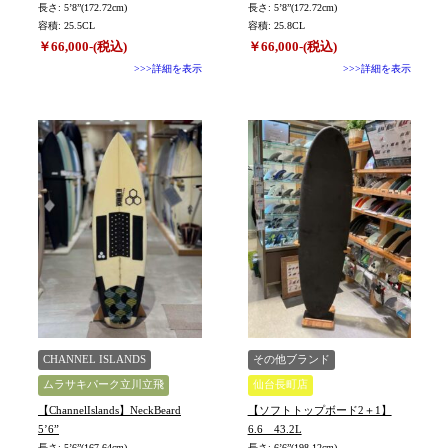
長さ: 5’8”(172.72cm)
長さ: 5’8”(172.72cm)
容積: 25.5CL
容積: 25.8CL
￥66,000-(税込)
￥66,000-(税込)
>>>詳細を表示
>>>詳細を表示
CHANNEL ISLANDS
その他ブランド
ムラサキパーク立川立飛
仙台長町店
【ChannelIslands】NeckBeard
【ソフトトップボード2＋1】
5’6”
6.6 43.2L
長さ: 5’6”(167.64cm)
長さ: 6’6”(198.12cm)