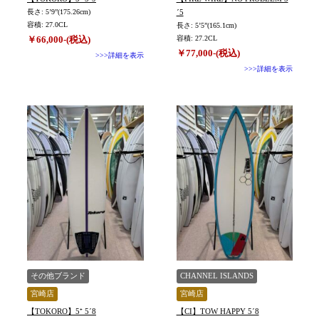
長さ: 5’9”(175.26cm)
´5
容積: 27.0CL
長さ: 5’5”(165.1cm)
￥66,000-(税込)
容積: 27.2CL
￥77,000-(税込)
>>>詳細を表示
>>>詳細を表示
その他ブランド
CHANNEL ISLANDS
宮崎店
宮崎店
【TOKORO】5⁺ 5´8
【CI】TOW HAPPY 5´8