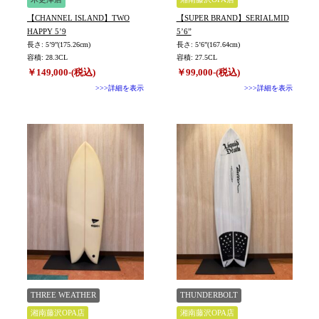
【CHANNEL ISLAND】TWO
【SUPER BRAND】SERIALMID
HAPPY 5’9
5’6”
長さ: 5’9”(175.26cm)
長さ: 5’6”(167.64cm)
容積: 28.3CL
容積: 27.5CL
￥149,000-(税込)
￥99,000-(税込)
>>>詳細を表示
>>>詳細を表示
THREE WEATHER
THUNDERBOLT
湘南藤沢OPA店
湘南藤沢OPA店