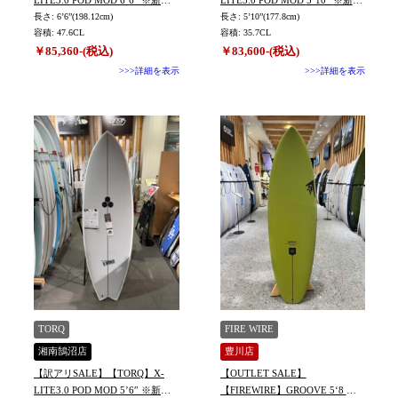
未使用
長さ: 6’6”(198.12cm)
未使用
長さ: 5’10”(177.8cm)
容積: 47.6CL
容積: 35.7CL
￥85,360-(税込)
￥83,600-(税込)
>>>詳細を表示
>>>詳細を表示
TORQ
FIRE WIRE
湘南鵠沼店
豊川店
【訳アリSALE】【TORQ】X-
【OUTLET SALE】
LITE3.0 POD MOD 5’6″ ※新品
【FIREWIRE】GROOVE 5‘8 ※