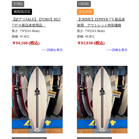
TYPE
TORQ
CRIME
湘南鵠沼店
北九州店
【訳アリSALE】【TORQ】M23
【CRIME】ZEPHYR 7’0 新品未
7’0″※新品未使用品
使用 アウトレット特別価格
長さ: 7’0”(213.36cm)
長さ: 7’0”(213.36cm)
容積: 47.6CL
容積: 43.0CL
￥94,160-(税込)
￥83,930-(税込)
>>>詳細を表示
>>>詳細を表示