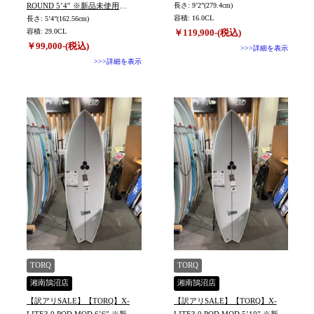
ROUND 5’4″ ※新品未使用
長さ: 9’2”(279.4cm)
容積: 16.0CL
品
長さ: 5’4”(162.56cm)
容積: 29.0CL
￥119,900-(税込)
￥99,000-(税込)
>>>詳細を表示
>>>詳細を表示
TORQ
TORQ
湘南鵠沼店
湘南鵠沼店
【訳アリSALE】【TORQ】X-
【訳アリSALE】【TORQ】X-
LITE3.0 POD MOD 6’6″ ※新品
LITE3.0 POD MOD 5’10” ※新品