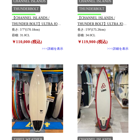
CHANNEL ISLANDS
CHANNEL ISLANDS
THUNDERBOLT
THUNDERBOLT
神田小川町店
神田小川町店
【CHANNEL ISLANDS /
【CHANNEL ISLANDS /
THUNDER BOLT】ULTRA JOE
THUNDER BOLT】ULTRA JOE
長さ: 5’7”(170.18cm)
C-6 WIRED 5’7
長さ: 5’9”(175.26cm)
C-6 WIRED 5’9
容積: 31.0CL
容積: 34.0CL
￥110,000-(税込)
￥119,900-(税込)
>>>詳細を表示
>>>詳細を表示
THREE WEATHER
CHANNEL ISLANDS