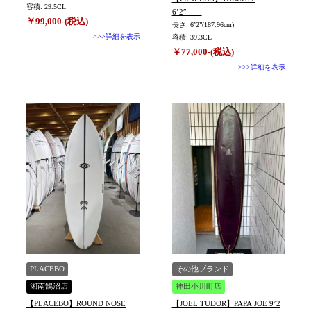
容積: 29.5CL
6’2″
￥99,000-(税込)
長さ: 6’2”(187.96cm)
>>>詳細を表示
容積: 39.3CL
￥77,000-(税込)
>>>詳細を表示
PLACEBO
その他ブランド
湘南鵠沼店
神田小川町店
【PLACEBO】ROUND NOSE
【JOEL TUDOR】PAPA JOE 9’2