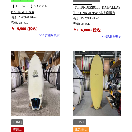
【FIRE WIRE】GAMMA
湘南鵠沼店
【THUNDERBOLT×KAISALLAS
HELIUM Ⅱ 5’6
】TSUNAMI 9’4” 鵠沼店限定カ
長さ: 5’6”(167.64cm)
ラー
長さ: 9’4”(284.48cm)
容積: 25.4CL
容積: 68.9CL
￥19,900-(税込)
￥176,000-(税込)
>>>詳細を表示
>>>詳細を表示
TORQ
CRIME
豊川店
北九州店