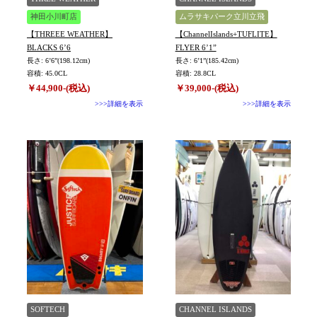
神田小川町店
ムラサキパーク立川立飛
【THREEE WEATHER】
【ChannelIslands+TUFLITE】
BLACKS 6’6
FLYER 6’1”
長さ: 6’6”(198.12cm)
長さ: 6’1”(185.42cm)
容積: 45.0CL
容積: 28.8CL
￥44,900-(税込)
￥39,000-(税込)
>>>詳細を表示
>>>詳細を表示
SOFTECH
CHANNEL ISLANDS