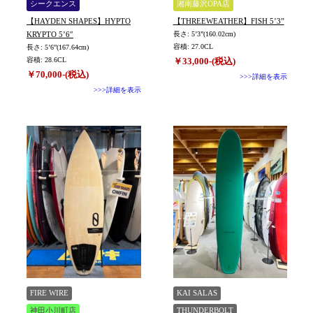
シークエンス
湘南藤沢OPA店
【HAYDEN SHAPES】HYPTO
【THREEWEATHER】FISH 5’3”
KRYPTO 5’6″
長さ: 5’3”(160.02cm)
容積: 27.0CL
長さ: 5’6”(167.64cm)
容積: 28.6CL
￥33,000-(税込)
￥70,000-(税込)
>>>詳細を表示
>>>詳細を表示
FIRE WIRE
KAI SALAS
神田小川町店
THUNDERBOLT