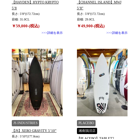
【HAYDEN】HYPTO KRYPTO
【CHANNEL ISLAND】MWJ
5’8
5’8″
長さ: 5’8”(172.72cm)
長さ: 5’8”(172.72cm)
容積: 31.0CL
容積: 29.0CL
￥59,000-(税込)
￥49,900-(税込)
>>>詳細を表示
>>>詳細を表示
JS INDUSTRIES
PLACEBO
【JS】XERO GRAVITY 5’10”
湘南鵠沼店
長さ: 5’10”(177.8cm)
【PLACEBO】TABLET2