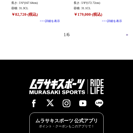
未使用
長さ: 5’6”(167.64cm)
未使用ボード
長さ: 5’8”(172.72cm)
容積: 31.3CL
容積: 31.1CL
￥82,720-(税込)
￥179,000-(税込)
>>>詳細を表示
>>>詳細を表示
1
6
»
ムラサキスポーツ 公式アプリ
ポイント・クーポンもこのアプリで！