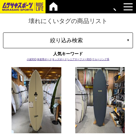
壊れにくいタグの商品リスト
絞り込み検索
▼
タイプ
人気キーワード
マテリアル
小波対応
/
未使用ボード
/
キッズボード
/
シニアサーファー対応
/
クルージング系
ブランド
長さ
容積
プラグ
ボードの特性
価格
上限
在庫店舗