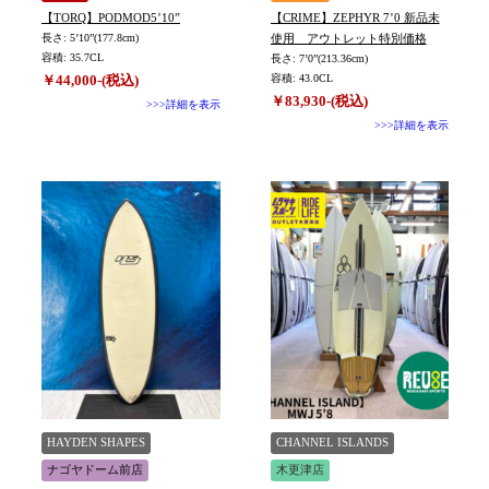
【TORQ】PODMOD5’10”
【CRIME】ZEPHYR 7’0 新品未
長さ: 5’10”(177.8cm)
使用 アウトレット特別価格
容積: 35.7CL
長さ: 7’0”(213.36cm)
￥44,000-(税込)
容積: 43.0CL
￥83,930-(税込)
>>>詳細を表示
>>>詳細を表示
HAYDEN SHAPES
CHANNEL ISLANDS
ナゴヤドーム前店
木更津店