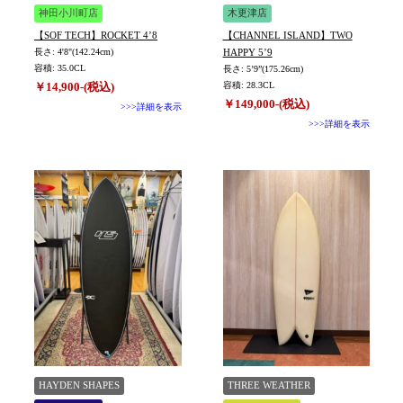
神田小川町店
木更津店
【SOF TECH】ROCKET 4’8
【CHANNEL ISLAND】TWO
長さ: 4'8"(142.24cm)
HAPPY 5’9
容積: 35.0CL
長さ: 5’9”(175.26cm)
￥14,900-(税込)
容積: 28.3CL
￥149,000-(税込)
>>>詳細を表示
>>>詳細を表示
HAYDEN SHAPES
THREE WEATHER