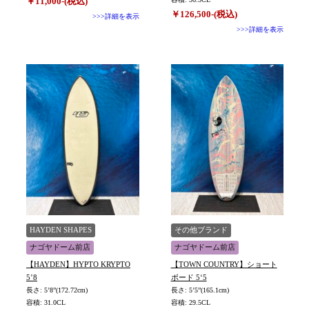
￥11,000-(税込)
￥126,500-(税込)
>>>詳細を表示
>>>詳細を表示
HAYDEN SHAPES
その他ブランド
ナゴヤドーム前店
ナゴヤドーム前店
【HAYDEN】HYPTO KRYPTO
【TOWN COUNTRY】ショート
5’8
ボード 5‘5
長さ: 5’8”(172.72cm)
長さ: 5’5”(165.1cm)
容積: 31.0CL
容積: 29.5CL