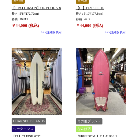
宮崎店
宮崎店
【T.PATTORSON】OG POOL 5´8
【CI】FEVER 5´10
長さ: 5’8”(172.72cm)
長さ: 5’10”(177.8cm)
容積: 16.0CL
容積: 26.5CL
￥44,000-(税込)
￥44,000-(税込)
>>>詳細を表示
>>>詳細を表示
CHANNEL ISLANDS
その他ブランド
シークエンス
なんば店
【CI】CI FISH 6’2″
【FREEDOM 】F-1 4UP 6’2