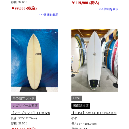
容積: 32.0CL
￥119,900-(税込)
￥99,000-(税込)
>>>詳細を表示
>>>詳細を表示
その他ブランド
LOST
ナゴヤドーム前店
湘南鵠沼店
【ノーブランド】.COM 5’8
【LOST】SMOOTH OPERATOR
長さ: 5’8”(172.72cm)
6’4″
容積: 26.5CL
長さ: 6’4”(193.04cm)
容積: 36.5CL