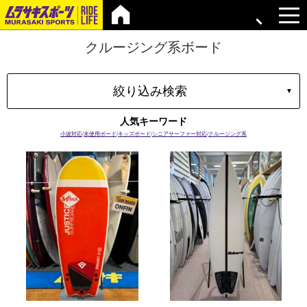
クルージング系ボード
絞り込み検索
▼
タイプ
人気キーワード
マテリアル
小波対応
/
未使用ボード
/
キッズボード
/
シニアサーファー対応
/
クルージング系
ブランド
長さ
容積
プラグ
ボードの特性
価格
上限
在庫店舗