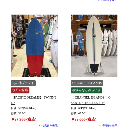
その他ブランド
CHANNEL ISLANDS
水戸内原店
横浜みなとみらい店
【PACIFIC DREAMS】 TWIN5’6
【 CHANNEL ISLANDS 】G-
1/2
SKATE SPINE-TEK 6’4″
長さ: 5’6”(167.64cm)
長さ: 6’4”(193.04cm)
容積: 33.0CL
容積: 45.5CL
￥97,900-(税込)
￥99,000-(税込)
>>>詳細を表示
>>>詳細を表示