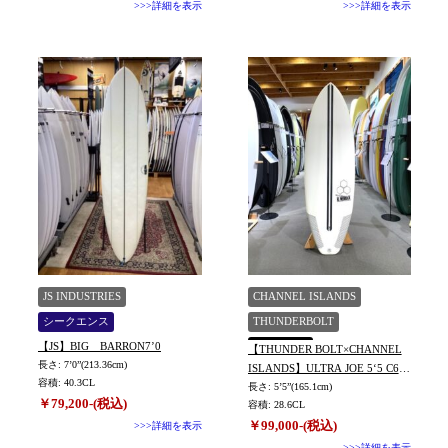
>>>詳細を表示
>>>詳細を表示
JS INDUSTRIES
CHANNEL ISLANDS
シークエンス
THUNDERBOLT
【JS】BIG BARRON7’0
湘南鵠沼店
【THUNDER BOLT×CHANNEL
長さ: 7’0”(213.36cm)
ISLANDS】ULTRA JOE 5‘5 C6
容積: 40.3CL
wired ※新品未使用ボード
長さ: 5’5”(165.1cm)
￥79,200-(税込)
容積: 28.6CL
￥99,000-(税込)
>>>詳細を表示
>>>詳細を表示