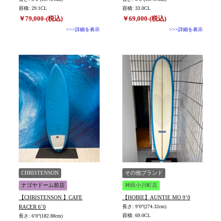
容積: 29.1CL
容積: 33.0CL
￥79,000-(税込)
￥69,000-(税込)
>>>詳細を表示
>>>詳細を表示
CHRISTENSON
その他ブランド
ナゴヤドーム前店
神田小川町店
【CHRISTENSON 】CAFE
【HOBIE】AUNTIE MO 9’0
RACER 6’0
長さ: 9’0”(274.32cm)
容積: 69.0CL
長さ: 6’0”(182.88cm)