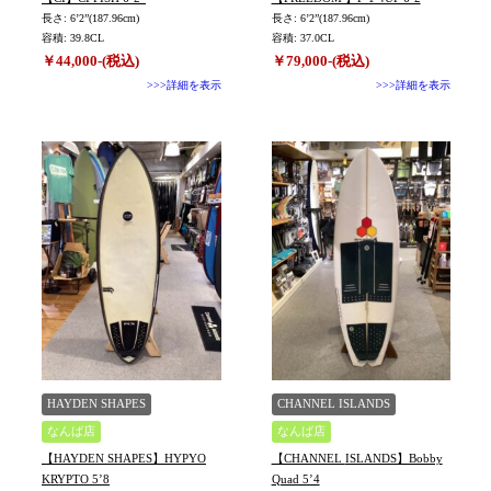
長さ: 6’2”(187.96cm)
長さ: 6’2”(187.96cm)
容積: 39.8CL
容積: 37.0CL
￥44,000-(税込)
￥79,000-(税込)
>>>詳細を表示
>>>詳細を表示
HAYDEN SHAPES
CHANNEL ISLANDS
なんば店
なんば店
【HAYDEN SHAPES】HYPYO
【CHANNEL ISLANDS】Bobby
KRYPTO 5’8
Quad 5’4