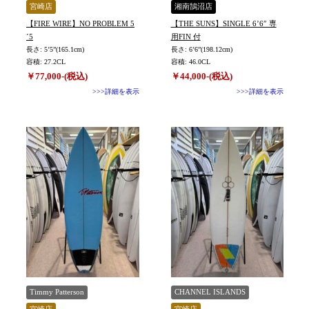
宮崎店
湘南鵠沼店
【FIRE WIRE】NO PROBLEM 5
【THE SUNS】SINGLE 6’6″ 専
´5
用FIN 付
長さ: 5’5”(165.1cm)
長さ: 6’6”(198.12cm)
容積: 27.2CL
容積: 46.0CL
￥77,000-(税込)
￥44,000-(税込)
>>>詳細を表示
>>>詳細を表示
Timmy Patterson
CHANNEL ISLANDS