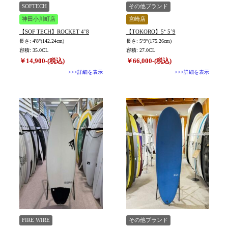
TYPE
SOFTECH
その他ブランド
神田小川町店
宮崎店
【SOF TECH】ROCKET 4’8
【TOKORO】5⁺ 5´9
長さ: 4'8"(142.24cm)
長さ: 5’9”(175.26cm)
容積: 35.0CL
容積: 27.0CL
￥14,900-(税込)
￥66,000-(税込)
>>>詳細を表示
>>>詳細を表示
FIRE WIRE
その他ブランド