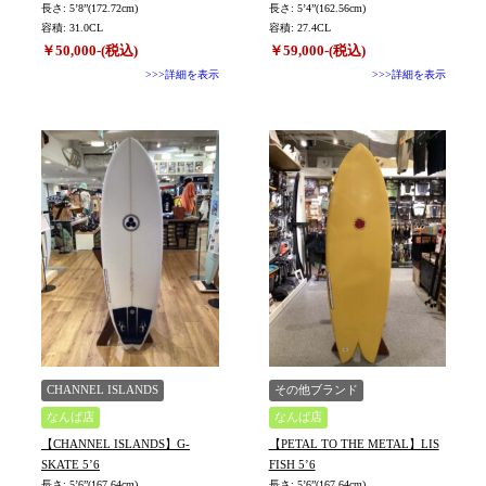
長さ: 5’8”(172.72cm)
長さ: 5’4”(162.56cm)
容積: 31.0CL
容積: 27.4CL
￥50,000-(税込)
￥59,000-(税込)
>>>詳細を表示
>>>詳細を表示
CHANNEL ISLANDS
その他ブランド
なんば店
なんば店
【CHANNEL ISLANDS】G-
【PETAL TO THE METAL】LIS
SKATE 5’6
FISH 5’6
長さ: 5’6”(167.64cm)
長さ: 5’6”(167.64cm)