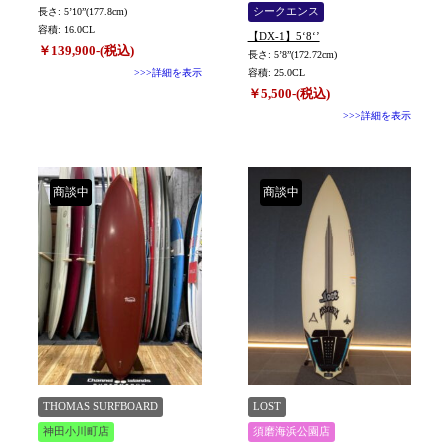
中
長さ: 5’10”(177.8cm)
シークエンス
容積: 16.0CL
【DX-1】5‘8‘’
￥139,900-(税込)
長さ: 5’8”(172.72cm)
>>>詳細を表示
容積: 25.0CL
￥5,500-(税込)
>>>詳細を表示
商談中
商談中
THOMAS SURFBOARD
LOST
神田小川町店
須磨海浜公園店