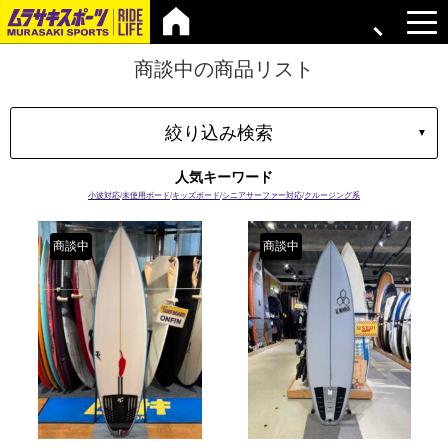
商談中の商品リスト
絞り込み検索
▼
タイプ
人気キーワード
マテリアル
小波対応
/
未使用ボード
/
キッズボード
/
シニアサーファー対応
/
クルージング系
ブランド
商談中
商談中
長さ
容積
プラグ
ボードの特性
価格
上限
在庫店舗