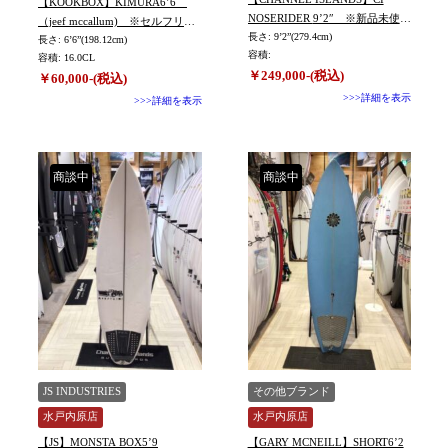
【KOOKBOX】KIMURA6’6
NOSERIDER 9’2″ ※新品未使用
（jeef mccallum) ※セルフリペ
ボード
長さ: 9’2”(279.4cm)
ア・小剥離ありですが貴重
長さ: 6’6”(198.12cm)
容積:
容積: 16.0CL
￥249,000-(税込)
￥60,000-(税込)
>>>詳細を表示
>>>詳細を表示
商談中
商談中
JS INDUSTRIES
その他ブランド
水戸内原店
水戸内原店
【JS】MONSTA BOX5’9
【GARY MCNEILL】SHORT6’2