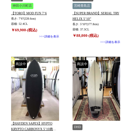
神田小川町店
宮崎青島店
【TORQ】MOD FUN 7’6
【SUPER BRAND】SERIAL TRY
長さ: 7’6”(228.6cm)
HELIX 5’10”
容積: 52.4CL
長さ: 5’10”(177.8cm)
￥69,900-(税込)
容積: 37.5CL
￥88,000-(税込)
>>>詳細を表示
>>>詳細を表示
商談中
商談中
【HAYDEN SAPES】HYPTO
DHD
KRYPTO CARBONYX 5’10商談