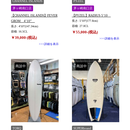
CHANNEL ISLANDS
PYZEL
茅ヶ崎南口店
茅ヶ崎南口店
【CHANNEL ISLANDS】FEVER
【PYZEL】RADIUS 5’10
GROM 4’10”
長さ: 5’10”(177.8cm)
容積: 27.0CL
長さ: 4'10"(147.34cm)
容積: 16.5CL
￥55,000-(税込)
￥39,000-(税込)
>>>詳細を表示
>>>詳細を表示
商談中
商談中
TORQ
SUPERbrand