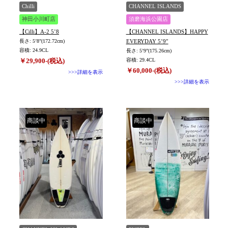
TYPE
Chilli
CHANNEL ISLANDS
神田小川町店
須磨海浜公園店
【Cilli】A-2 5’8
【CHANNEL ISLANDS】HAPPY
長さ: 5’8”(172.72cm)
EVERYDAY 5’9″
容積: 24.9CL
長さ: 5’9”(175.26cm)
￥29,900-(税込)
容積: 29.4CL
￥60,000-(税込)
>>>詳細を表示
>>>詳細を表示
商談中
商談中