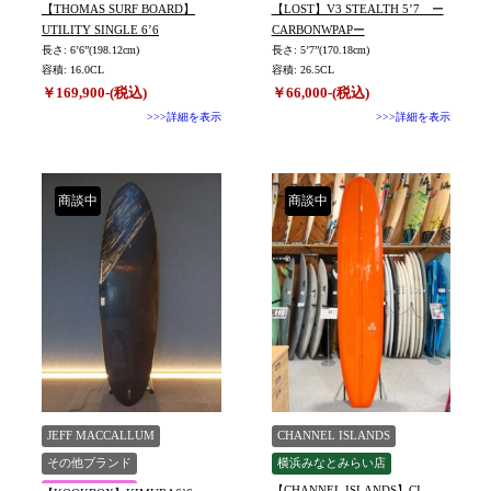
【THOMAS SURF BOARD】
【LOST】V3 STEALTH 5’7 ー
UTILITY SINGLE 6’6
CARBONWPAPー
長さ: 6’6”(198.12cm)
長さ: 5’7”(170.18cm)
容積: 16.0CL
容積: 26.5CL
￥169,900-(税込)
￥66,000-(税込)
>>>詳細を表示
>>>詳細を表示
商談中
商談中
JEFF MACCALLUM
CHANNEL ISLANDS
その他ブランド
横浜みなとみらい店
【CHANNEL ISLANDS】CI
須磨海浜公園店