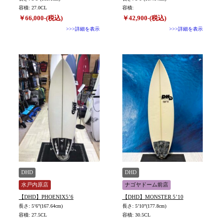
容積: 27.0CL
容積:
￥66,000-(税込)
￥42,900-(税込)
>>>詳細を表示
>>>詳細を表示
DHD
DHD
水戸内原店
ナゴヤドーム前店
【DHD】PHOENIX5’6
【DHD】MONSTER 5’10
長さ: 5’6”(167.64cm)
長さ: 5’10”(177.8cm)
容積: 27.5CL
容積: 30.5CL