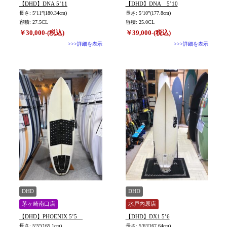
【DHD】DNA 5’11
【DHD】DNA 5’10
長さ: 5’11”(180.34cm)
長さ: 5’10”(177.8cm)
容積: 27.5CL
容積: 25.0CL
￥30,000-(税込)
￥39,000-(税込)
>>>詳細を表示
>>>詳細を表示
DHD
DHD
茅ヶ崎南口店
水戸内原店
【DHD】PHOENIX 5’5
【DHD】DX1 5’6
長さ: 5’5”(165.1cm)
長さ: 5’6”(167.64cm)