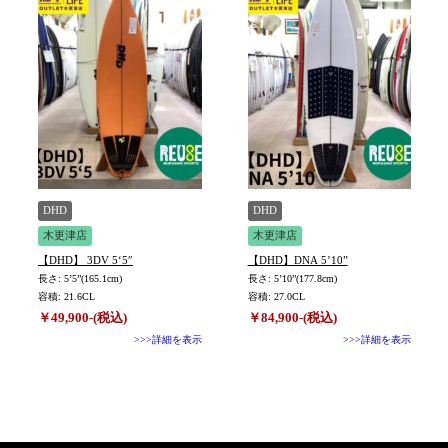
DHD
DHD
木更津店
木更津店
【DHD】 3DV 5‘5″
【DHD】DNA 5’10”
長さ: 5’5”(165.1cm)
長さ: 5’10”(177.8cm)
容積: 21.6CL
容積: 27.0CL
￥49,900-(税込)
￥84,900-(税込)
>>>詳細を表示
>>>詳細を表示