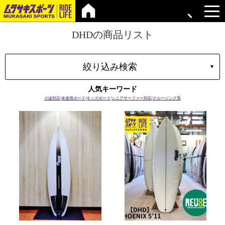
DHDの商品リスト
絞り込み検索
▼
タイプ
人気キーワード
マテリアル
小波対応
/
未使用ボード
/
キッズボード
/
シニアサーファー対応
/
クルージング系
ブランド
長さ
容積
プラグ
ボードの特性
価格
上限
在庫店舗