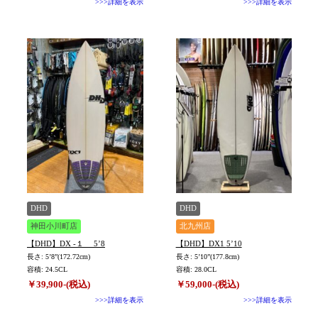
>>>詳細を表示
>>>詳細を表示
DHD
DHD
神田小川町店
北九州店
【DHD】DX -１ 5’8
【DHD】DX1 5’10
長さ: 5’8”(172.72cm)
長さ: 5’10”(177.8cm)
容積: 24.5CL
容積: 28.0CL
￥39,900-(税込)
￥59,000-(税込)
>>>詳細を表示
>>>詳細を表示