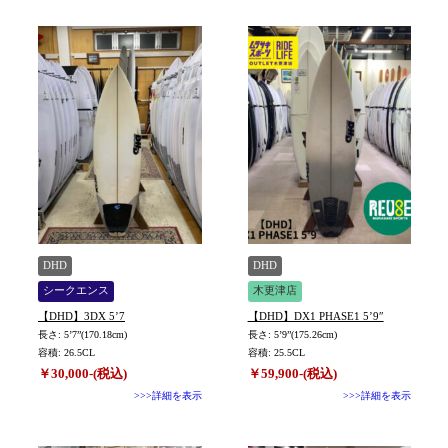
DHD
DHD
シークエンス
木更津店
【DHD】3DX 5’7
【DHD】DX1 PHASE1 5’9″
長さ: 5’7”(170.18cm)
長さ: 5’9”(175.26cm)
容積: 26.5CL
容積: 25.5CL
￥30,000-(税込)
￥59,900-(税込)
>>>詳細を表示
>>>詳細を表示