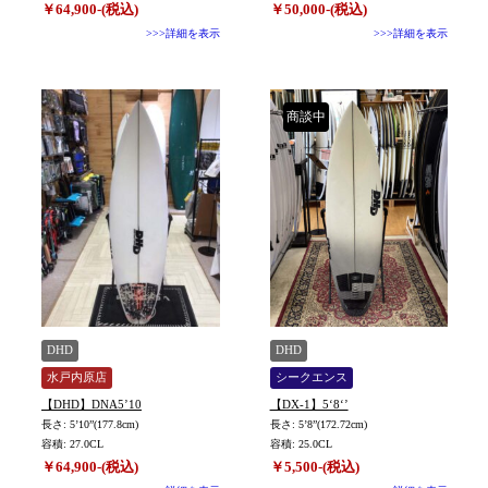
￥64,900-(税込)
￥50,000-(税込)
>>>詳細を表示
>>>詳細を表示
商談中
DHD
DHD
水戸内原店
シークエンス
【DHD】DNA5’10
【DX-1】5‘8‘’
長さ: 5’10”(177.8cm)
長さ: 5’8”(172.72cm)
容積: 27.0CL
容積: 25.0CL
￥64,900-(税込)
￥5,500-(税込)