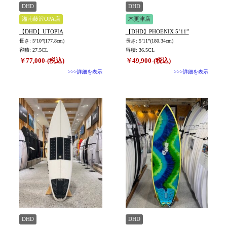
TYPE
DHD
DHD
湘南藤沢OPA店
木更津店
【DHD】UTOPIA
【DHD】PHOENIX 5’11”
長さ: 5’10”(177.8cm)
長さ: 5’11”(180.34cm)
容積: 27.5CL
容積: 36.5CL
￥77,000-(税込)
￥49,900-(税込)
>>>詳細を表示
>>>詳細を表示
DHD
DHD