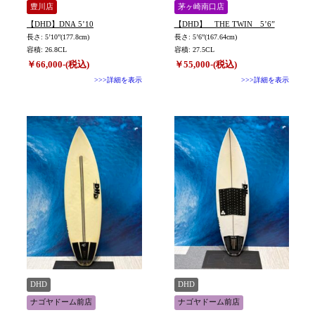
豊川店
茅ヶ崎南口店
【DHD】DNA 5’10
【DHD】 THE TWIN 5’6”
長さ: 5’10”(177.8cm)
長さ: 5’6”(167.64cm)
容積: 26.8CL
容積: 27.5CL
￥66,000-(税込)
￥55,000-(税込)
>>>詳細を表示
>>>詳細を表示
DHD
DHD
ナゴヤドーム前店
ナゴヤドーム前店