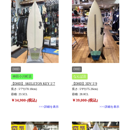
DHD
DHD
神田小川町店
なんば店
【DHD】 SKELETON KEY 5’7
【DHD】3DV 5’9
長さ: 5’7”(170.18cm)
長さ: 5’9”(175.26cm)
容積: 23.5CL
容積: 28.0CL
￥34,900-(税込)
￥39,000-(税込)
>>>詳細を表示
>>>詳細を表示