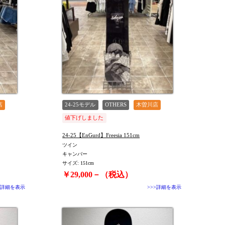
店
24-25モデル
OTHERS
木曽川店
値下げしました
24-25【EnGurd】Freesia 151cm
ツイン
キャンバー
サイズ: 151cm
￥29,000－（税込）
>詳細を表示
>>>詳細を表示