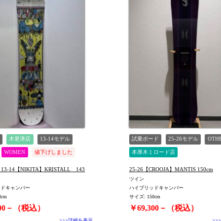
木更津店
13-14モデル
試乗ボード
25-26モデル
OTH
WOMEN
値下げしました
本厚木ミロード店
13-14【NIKITA】KRISTALL 143
25-26【CROOJA】MANTIS 150cm
ツイン
ッドキャンバー
ハイブリッドキャンバー
3cm
サイズ: 150cm
500－（税込）
￥69,300－（税込）
>>>詳細を表示
>>