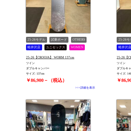
TYPE
25-26モデル
試乗ボード
OTHERS
25-26
軽井沢店
ユニセックス
WOMEN
軽井沢
25-26【CROOJA】 WORM 137cm
ツイン
ツイン
ダブルキャンバー
ダブルキ
サイズ: 137cm
サイズ: 14
￥86,900－（税込）
￥86,
>>>詳細を表示