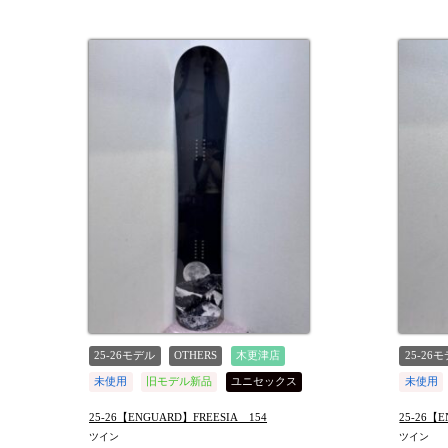
25-26モデル
OTHERS
木更津店
25-26
未使用
旧モデル新品
ユニセックス
未使用
値下げしました
値下げ
25-26【ENGUARD】FREESIA 154
25-26【
ツイン
ツイン