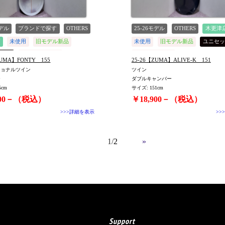
モデル
ブランドで探す
OTHERS
25-26モデル
OTHERS
木更津
店
未使用
旧モデル新品
未使用
旧モデル新品
ユニセッ
ックス
値下げしました
値下げしました
ZUMA】FONTY 155
25-26【ZUMA】ALIVE-K 151
ショナルツイン
ツイン
ー
ダブルキャンバー
5cm
サイズ: 151cm
900－（税込）
￥18,900－（税込）
>>>詳細を表示
>>
1
2
»
Support