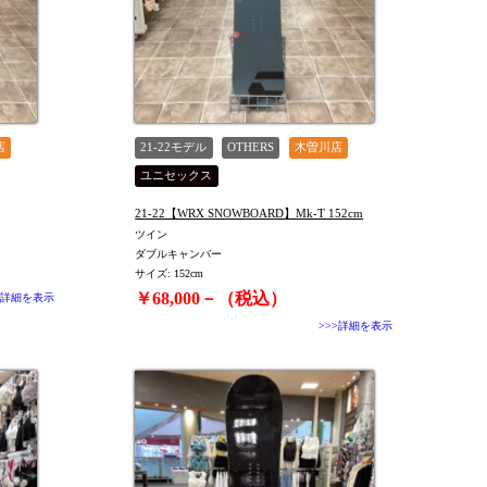
店
21-22モデル
OTHERS
木曽川店
ユニセックス
21-22【WRX SNOWBOARD】Mk-T 152cm
ツイン
ダブルキャンバー
サイズ: 152cm
￥68,000－（税込）
>詳細を表示
>>>詳細を表示