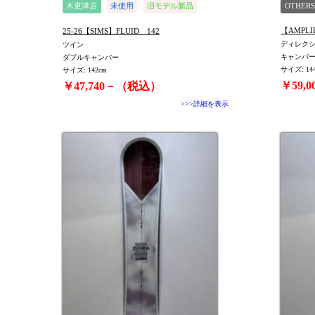
木更津店
未使用
旧モデル新品
OTHERS
WOMEN
値下げしました
【AMPLI
25-26【SIMS】FLUID 142
ディレク
ツイン
キャンバ
ダブルキャンバー
サイズ: 14
サイズ: 142cm
￥59,
￥47,740－（税込）
>>>詳細を表示