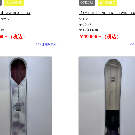
仙台長町店
OTHERS
仙台長町店
D】SINGULAR 144
【AMPLID】SINGULAR TWIN 14
ショナル
ツイン
ー
キャンバー
4cm
サイズ: 148cm
000－（税込）
￥59,000－（税込）
>>>詳細を表示
>>