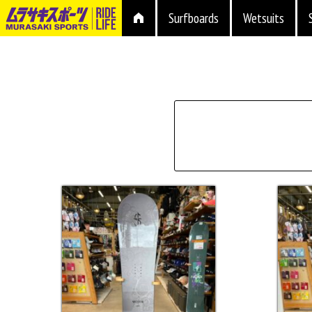
Surfboards
Wetsuits
シェイプ
形状
ブランド
長さ
価格
上限
在庫店舗