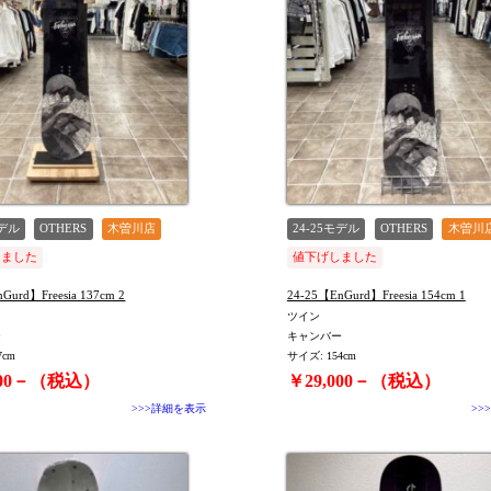
モデル
OTHERS
木曽川店
24-25モデル
OTHERS
木曽川
しました
値下げしました
Gurd】Freesia 137cm 2
24-25【EnGurd】Freesia 154cm 1
ツイン
ー
キャンバー
7cm
サイズ: 154cm
000－（税込）
￥29,000－（税込）
>>>詳細を表示
>>