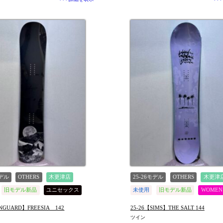
モデル
OTHERS
木更津店
25-26モデル
OTHERS
木更津
旧モデル新品
ユニセックス
未使用
旧モデル新品
WOMEN
しました
値下げしました
ENGUARD】FREESIA 142
25-26【SIMS】THE SALT 144
ツイン