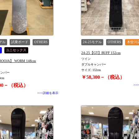
モデル
試乗ボード
OTHERS
24-25モデル
OTHERS
木曽川
店
ユニセックス
24-25【GT】BUFF 152cm
ツイン
25-26【CROOJA】 WORM 148cm
ダブルキャンバー
サイズ: 152cm
ャンバー
￥58,300－（税込）
8cm
900－（税込）
>>
>>>詳細を表示