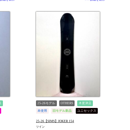
店
25-26モデル
OTHERS
木更津店
未使用
旧モデル新品
ユニセックス
値下げしました
25-26【SIMS】JOKER 154
ツイン