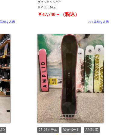
ダブルキャンバー
サイズ: 154cm
￥47,740－（税込）
>詳細を表示
>>>詳細を表示
LID
25-26モデル
試乗ボード
AMPLID