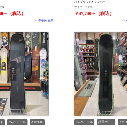
ー
ハイブリッドキャンバー
2cm
サイズ: 144cm
560－（税込）
￥47,740－（税込）
>>>詳細を表示
>>
ード
25-26モデル
AMPLID
25-26モデル
試乗ボード
AMP