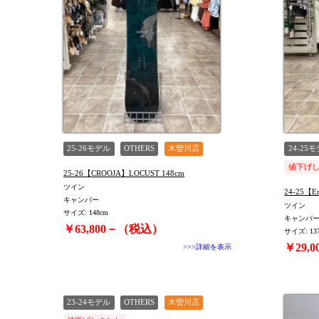
25-26モデル
OTHERS
木曽川店
24-25
値下げ
25-26【CROOJA】LOCUST 148cm
ツイン
24-25【En
キャンバー
ツイン
サイズ: 148cm
キャンバ
￥63,800－（税込）
サイズ: 13
￥29,
>>>詳細を表示
23-24モデル
OTHERS
木曽川店