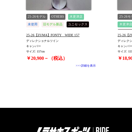
25-26モデル
OTHERS
木更津店
25-26
未使用
旧モデル新品
ユニセックス
木更津
値下げしました
ユニセ
25-26【ZUMA】FONTY WIDE 157
25-26【
ディレクショナルツイン
ディレク
キャンバー
キャンバ
サイズ: 157cm
サイズ: 15
￥20,900－（税込）
￥18,
>>>詳細を表示