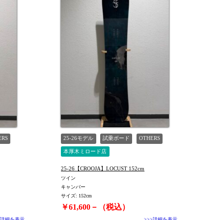
ERS
25-26モデル
試乗ボード
OTHERS
本厚木ミロード店
25-26【CROOJA】LOCUST 152cm
ツイン
キャンバー
サイズ: 152cm
￥61,600－（税込）
>詳細を表示
>>>詳細を表示