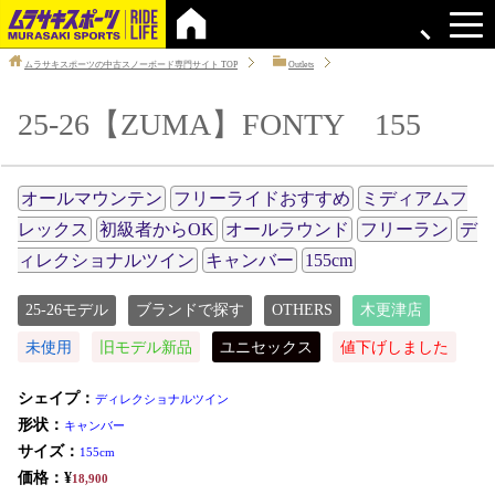
ムラサキスポーツの中古スノーボード専門サイト
TOP
Outlets
25-26【ZUMA】FONTY 155
オールマウンテン
フリーライドおすすめ
ミディアムフ
レックス
初級者からOK
オールラウンド
フリーラン
デ
ィレクショナルツイン
キャンバー
155cm
25-26モデル
ブランドで探す
OTHERS
木更津店
未使用
旧モデル新品
ユニセックス
値下げしました
シェイプ：
ディレクショナルツイン
形状：
キャンバー
サイズ：
155cm
価格：¥
18,900