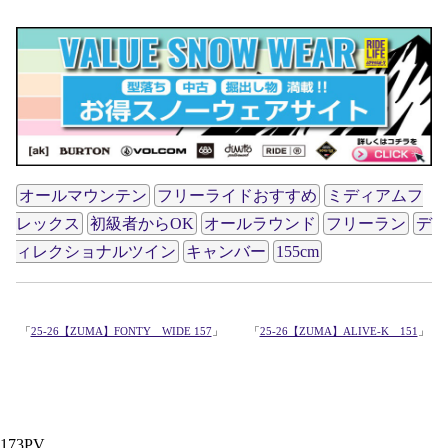
オールマウンテン
フリーライドおすすめ
ミディアムフ
レックス
初級者からOK
オールラウンド
フリーラン
デ
ィレクショナルツイン
キャンバー
155cm
「
25-26【ZUMA】FONTY WIDE 157
」
「
25-26【ZUMA】ALIVE-K 151
」
173PV