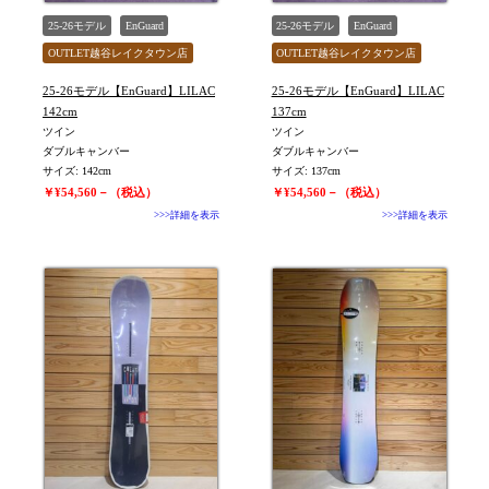
25-26モデル
EnGuard
25-26モデル
EnGuard
OUTLET越谷レイクタウン店
OUTLET越谷レイクタウン店
旧モデル新品
ユニセックス
旧モデル新品
ユニセックス
25-26モデル【EnGuard】LILAC
25-26モデル【EnGuard】LILAC
値下げしました
値下げしました
142cm
137cm
ツイン
ツイン
ダブルキャンバー
ダブルキャンバー
サイズ: 142cm
サイズ: 137cm
￥¥54,560－（税込）
￥¥54,560－（税込）
>>>詳細を表示
>>>詳細を表示