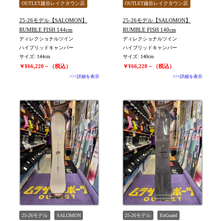
OUTLET越谷レイクタウン店
OUTLET越谷レイクタウン店
旧モデル新品
WOMEN
旧モデル新品
WOMEN
25-26モデル【SALOMON】
25-26モデル【SALOMON】
値下げしました
値下げしました
RUMBLE FISH 144cm
RUMBLE FISH 140cm
ディレクショナルツイン
ディレクショナルツイン
ハイブリッドキャンバー
ハイブリッドキャンバー
サイズ: 144cm
サイズ: 140cm
￥¥66,220－（税込）
￥¥66,220－（税込）
>>>詳細を表示
>>>詳細を表示
25-26モデル
SALOMON
25-26モデル
EnGuard