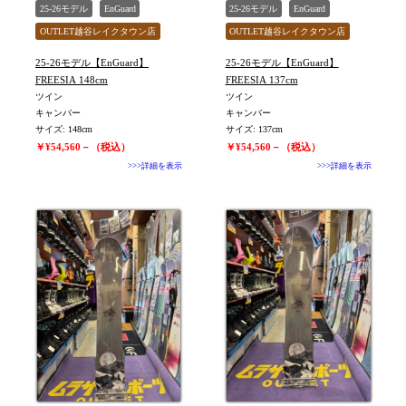
25-26モデル
EnGuard
25-26モデル
EnGuard
OUTLET越谷レイクタウン店
OUTLET越谷レイクタウン店
旧モデル新品
ユニセックス
旧モデル新品
ユニセックス
25-26モデル【EnGuard】
25-26モデル【EnGuard】
値下げしました
値下げしました
FREESIA 148cm
FREESIA 137cm
ツイン
ツイン
キャンバー
キャンバー
サイズ: 148cm
サイズ: 137cm
￥¥54,560－（税込）
￥¥54,560－（税込）
>>>詳細を表示
>>>詳細を表示