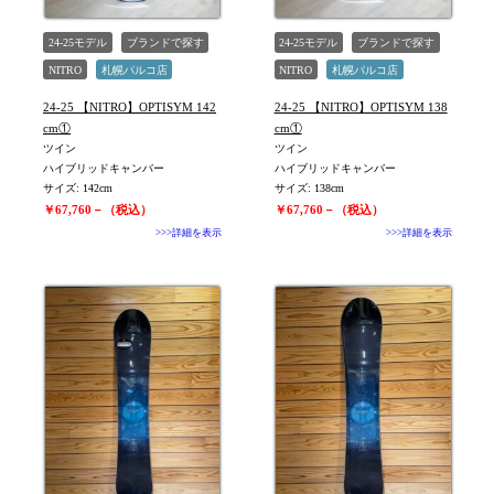
24-25モデル
ブランドで探す
24-25モデル
ブランドで探す
NITRO
札幌パルコ店
NITRO
札幌パルコ店
未使用
旧モデル新品
未使用
旧モデル新品
24-25 【NITRO】OPTISYM 142
24-25 【NITRO】OPTISYM 138
cm①
cm①
ツイン
ツイン
ハイブリッドキャンバー
ハイブリッドキャンバー
サイズ: 142cm
サイズ: 138cm
￥67,760－（税込）
￥67,760－（税込）
>>>詳細を表示
>>>詳細を表示