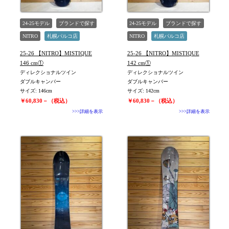
24-25モデル
ブランドで探す
24-25モデル
ブランドで探す
NITRO
札幌パルコ店
NITRO
札幌パルコ店
未使用
旧モデル新品
未使用
旧モデル新品
25-26 【NITRO】MISTIQUE
25-26 【NITRO】MISTIQUE
146 cm①
142 cm①
ディレクショナルツイン
ディレクショナルツイン
ダブルキャンバー
ダブルキャンバー
サイズ: 146cm
サイズ: 142cm
￥60,830－（税込）
￥60,830－（税込）
>>>詳細を表示
>>>詳細を表示