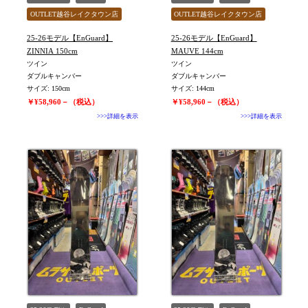
OUTLET越谷レイクタウン店
OUTLET越谷レイクタウン店
旧モデル新品
旧モデル新品
WOMEN
25-26モデル【EnGuard】
25-26モデル【EnGuard】
値下げしました
値下げしました
ZINNIA 150cm
MAUVE 144cm
ツイン
ツイン
ダブルキャンバー
ダブルキャンバー
サイズ: 150cm
サイズ: 144cm
￥¥58,960－（税込）
￥¥58,960－（税込）
>>>詳細を表示
>>>詳細を表示