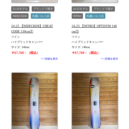
25-26モデル
ブランドで探す
24-25モデル
ブランドで探す
NIDECKER
札幌パルコ店
NITRO
札幌パルコ店
未使用
旧モデル新品
未使用
旧モデル新品
24-25 【NIDECKER】CHEAT
24-25 【NITRO】OPTISYM 146
CODE 139cm①
cm①
ツイン
ツイン
ハイブリッドキャンバー
ハイブリッドキャンバー
サイズ: 146cm
サイズ: 146cm
￥67,760－（税込）
￥67,760－（税込）
>>>詳細を表示
>>>詳細を表示