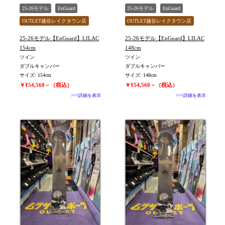
25-26モデル
EnGuard
25-26モデル
EnGuard
OUTLET越谷レイクタウン店
OUTLET越谷レイクタウン店
旧モデル新品
ユニセックス
旧モデル新品
ユニセックス
25-26モデル【EnGuard】LILAC
25-26モデル【EnGuard】LILAC
値下げしました
値下げしました
154cm
148cm
ツイン
ツイン
ダブルキャンバー
ダブルキャンバー
サイズ: 154cm
サイズ: 148cm
￥¥54,560－（税込）
￥¥54,560－（税込）
>>>詳細を表示
>>>詳細を表示