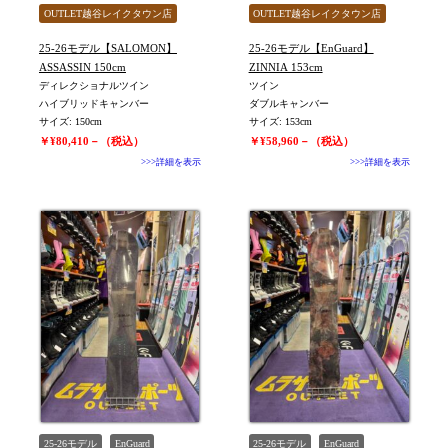
OUTLET越谷レイクタウン店
OUTLET越谷レイクタウン店
旧モデル新品
旧モデル新品
25-26モデル【SALOMON】
25-26モデル【EnGuard】
値下げしました
値下げしました
ASSASSIN 150cm
ZINNIA 153cm
ディレクショナルツイン
ツイン
ハイブリッドキャンバー
ダブルキャンバー
サイズ: 150cm
サイズ: 153cm
￥¥80,410－（税込）
￥¥58,960－（税込）
>>>詳細を表示
>>>詳細を表示
25-26モデル
EnGuard
25-26モデル
EnGuard