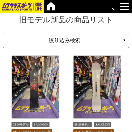
旧モデル新品の商品リスト
絞り込み検索
▼
シェイプ
形状
ブランド
長さ
価格
上限
在庫店舗
TYPE
25-26モデル
SALOMON
25-26モデル
SALOMON
OUTLET越谷レイクタウン店
OUTLET越谷レイクタウン店