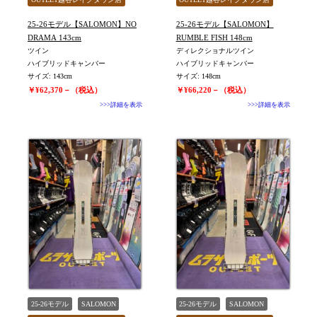
旧モデル新品
WOMEN
旧モデル新品
WOMEN
25-26モデル【SALOMON】NO
25-26モデル【SALOMON】
値下げしました
値下げしました
DRAMA 143cm
RUMBLE FISH 148cm
ツイン
ディレクショナルツイン
ハイブリッドキャンバー
ハイブリッドキャンバー
サイズ: 143cm
サイズ: 148cm
￥¥62,370－（税込）
￥¥66,220－（税込）
>>>詳細を表示
>>>詳細を表示
25-26モデル
SALOMON
25-26モデル
SALOMON