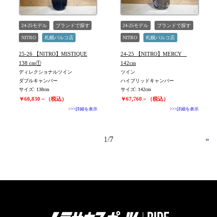
24-25モデル
ブランドで探す
24-25モデル
ブランドで探す
NITRO
札幌パルコ店
NITRO
札幌パルコ店
未使用
旧モデル新品
未使用
旧モデル新品
25-26 【NITRO】MISTIQUE
24-25 【NITRO】MERCY
WOMEN
138 cm①
142cm
ディレクショナルツイン
ツイン
ダブルキャンバー
ハイブリッドキャンバー
サイズ: 138cm
サイズ: 142cm
￥60,830－（税込）
￥67,760－（税込）
>>>詳細を表示
>>>詳細を表示
1
7
»