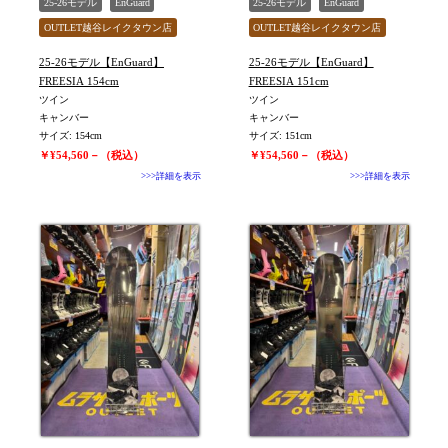
25-26モデル
EnGuard
25-26モデル
EnGuard
OUTLET越谷レイクタウン店
OUTLET越谷レイクタウン店
旧モデル新品
ユニセックス
旧モデル新品
ユニセックス
25-26モデル【EnGuard】
25-26モデル【EnGuard】
値下げしました
値下げしました
FREESIA 154cm
FREESIA 151cm
ツイン
ツイン
キャンバー
キャンバー
サイズ: 154cm
サイズ: 151cm
￥¥54,560－（税込）
￥¥54,560－（税込）
>>>詳細を表示
>>>詳細を表示