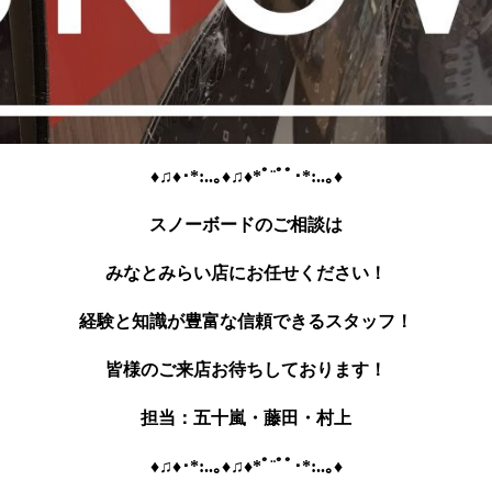
♦♫♦･*:..｡♦♫♦*ﾟ¨ﾟﾟ･*:..｡♦
スノーボードのご相談は
みなとみらい店にお任せください！
経験と知識が豊富な信頼できるスタッフ！
皆様のご来店お待ちしております！
担当：五十嵐・藤田・村上
♦♫♦･*:..｡♦♫♦*ﾟ¨ﾟﾟ･*:..｡♦