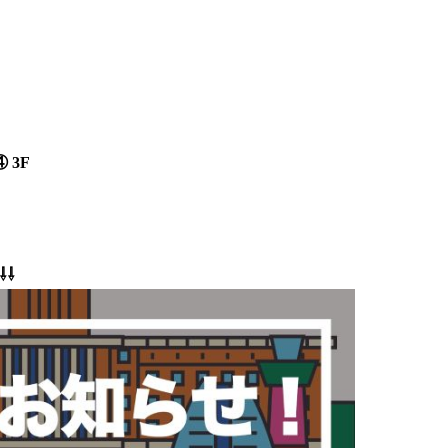
 3F
⇩⇩