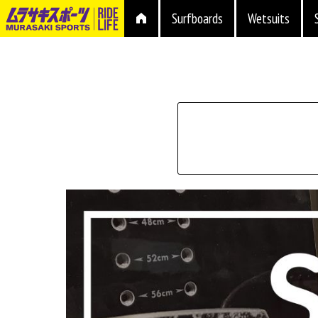
Surfboards
Wetsuits
シェイプ
形状
ブランド
長さ
価格
上限
在庫店舗