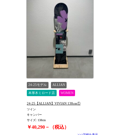
24-25モデル
ALLIAN
本厚木ミロード店
WOMEN
24-25【ALLIAN】VIVIAN 138cm①
ツイン
キャンバー
サイズ: 138cm
￥40,290－（税込）
>>>詳細を表示