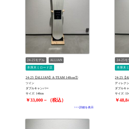
24-25モデル
ALLIAN
24-25
本厚木ミロード店
本厚木
24-25【ALLIAN】A-TEAM 148cm①
ツイン
ディレク
ダブルキャンバー
ダブルキ
サイズ: 148cm
サイズ: 15
￥33,000－（税込）
￥48,
>>>詳細を表示