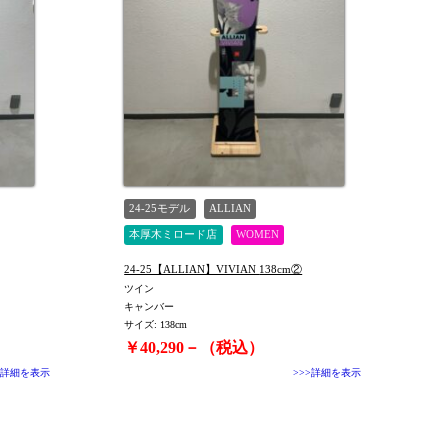
24-25モデル
ALLIAN
本厚木ミロード店
WOMEN
24-25【ALLIAN】VIVIAN 138cm②
ツイン
キャンバー
サイズ: 138cm
￥40,290－（税込）
>詳細を表示
>>>詳細を表示