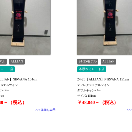
モデル
ALLIAN
24-25モデル
ALLIAN
ミロード店
本厚木ミロード店
24-25【ALLIAN】NIRVANA 154cm
24-25【ALLIAN】NIRVANA 151cm
ショナルツイン
ディレクショナルツイン
ャンバー
ダブルキャンバー
4cm
サイズ: 151cm
840－（税込）
￥48,840－（税込）
>>>詳細を表示
>>