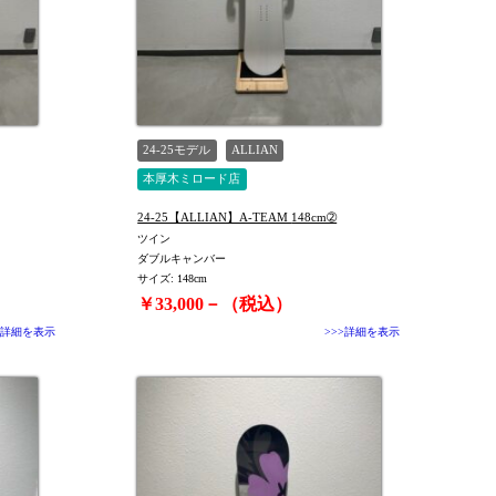
24-25モデル
ALLIAN
本厚木ミロード店
24-25【ALLIAN】A-TEAM 148cm➁
ツイン
ダブルキャンバー
サイズ: 148cm
￥33,000－（税込）
>詳細を表示
>>>詳細を表示