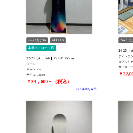
TYPE
22-23モデル
ALLIAN
24-25
本厚木ミロード店
24-25 
ディレク
22-23【ALLIAN】PRISM 155cm
ダブルキ
ツイン
サイズ: 15
キャンバー
￥22,
サイズ: 155cm
￥39，600－（税込）
>>>詳細を表示