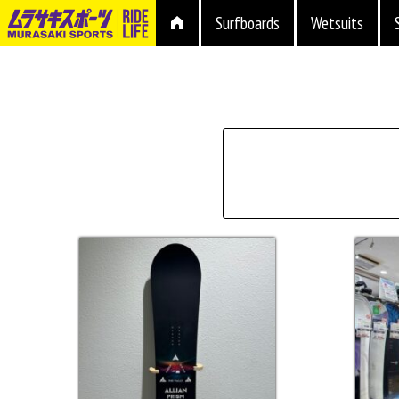
Surfboards
Wetsuits
シェイプ
形状
ブランド
長さ
価格
上限
在庫店舗