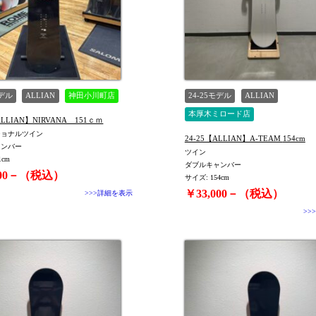
モデル
ALLIAN
神田小川町店
24-25モデル
ALLIAN
本厚木ミロード店
【ALLIAN】NIRVANA 151ｃｍ
ショナルツイン
24-25【ALLIAN】A-TEAM 154cm
ャンバー
ツイン
1cm
ダブルキャンバー
000－（税込）
サイズ: 154cm
￥33,000－（税込）
>>>詳細を表示
>>