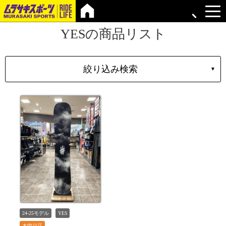
YESの商品リスト
絞り込み検索
▼
シェイプ
形状
ブランド
長さ
価格
上限
在庫店舗
TYPE
24-25モデル
YES
木曽川店