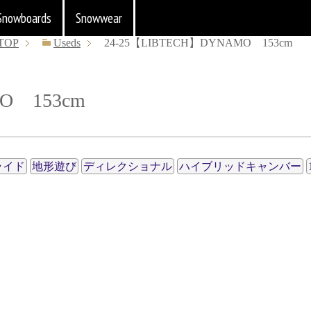
Snowboards
Snowwear
TOP
Useds
24-25【LIBTECH】DYNAMO 153cm
O 153cm
ライド
地形遊び
ディレクショナル
ハイブリッドキャンバー