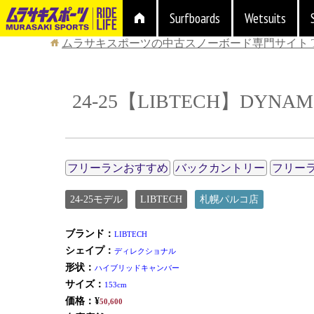
Surfboards
Wetsuits
ムラサキスポーツの中古スノーボード専門サイト
24-25【LIBTECH】DYNAM
フリーランおすすめ
バックカントリー
フリー
24-25モデル
LIBTECH
札幌パルコ店
ブランド：
LIBTECH
シェイプ：
ディレクショナル
形状：
ハイブリッドキャンバー
サイズ：
153cm
価格：¥
50,600