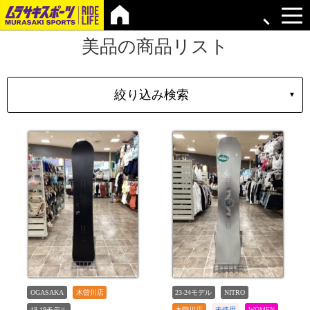
美品の商品リスト
絞り込み検索
▼
シェイプ
形状
ブランド
長さ
価格
上限
在庫店舗
TYPE
OGASAKA
木曽川店
23-24モデル
NITRO
18-19モデル
木曽川店
未使用
WOMEN