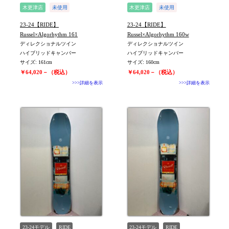
木更津店
未使用
木更津店
未使用
旧モデル新品
旧モデル新品
23-24【RIDE】
23-24【RIDE】
値下げしました
値下げしました
Russel×Algorhythm 161
Russel×Algorhythm 160w
ディレクショナルツイン
ディレクショナルツイン
ハイブリッドキャンバー
ハイブリッドキャンバー
サイズ: 161cm
サイズ: 160cm
￥64,020－（税込）
￥64,020－（税込）
>>>詳細を表示
>>>詳細を表示
23-24モデル
RIDE
23-24モデル
RIDE