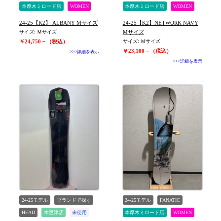
本厚木ミロード店
WOMEN
本厚木ミロード店
WOMEN
24-25【K2】 ALBANY Mサイズ
24-25【K2】NETWORK NAVY
サイズ: Ｍサイズ
Mサイズ
￥24,750－（税込）
サイズ: Ｍサイズ
￥23,100－（税込）
>>>詳細を表示
>>>詳細を表示
24-25モデル
ブランドで探す
24-25モデル
FANATIC
HEAD
木更津店
未使用
本厚木ミロード店
WOMEN