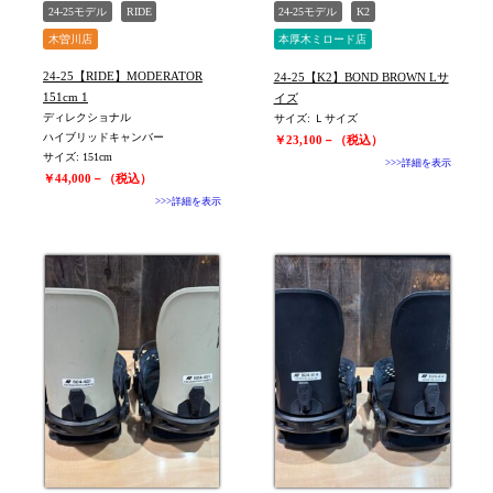
24-25モデル
RIDE
24-25モデル
K2
木曽川店
本厚木ミロード店
ユニセックス
24-25【RIDE】MODERATOR
24-25【K2】BOND BROWN Lサ
151cm 1
イズ
ディレクショナル
サイズ: Ｌサイズ
ハイブリッドキャンバー
￥23,100－（税込）
サイズ: 151cm
>>>詳細を表示
￥44,000－（税込）
>>>詳細を表示