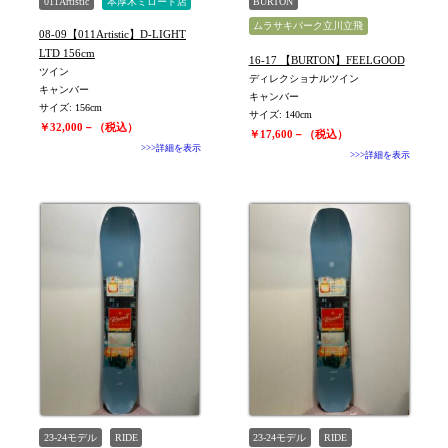
011Artistic
本厚木ミロード店
BURTON
ムラサキパーク立川立飛
08-09【011Artistic】D-LIGHT
16-17モデル
WOMEN
LTD 156cm
16-17 【BURTON】FEELGOOD
ツイン
ディレクショナルツイン
キャンバー
キャンバー
サイズ: 156cm
サイズ: 140cm
￥32,000－（税込）
￥17,600－（税込）
>>>詳細を表示
>>>詳細を表示
23-24モデル
RIDE
23-24モデル
RIDE