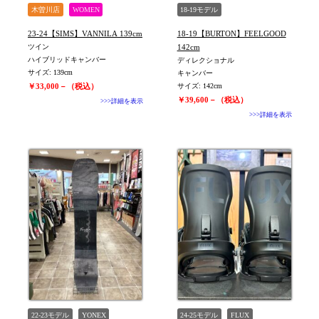
木曽川店
WOMEN
18-19モデル
23-24【SIMS】VANNILA 139cm
18-19【BURTON】FEELGOOD
ツイン
142cm
ハイブリッドキャンバー
ディレクショナル
サイズ: 139cm
キャンバー
￥33,000－（税込）
サイズ: 142cm
￥39,600－（税込）
>>>詳細を表示
>>>詳細を表示
22-23モデル
YONEX
24-25モデル
FLUX