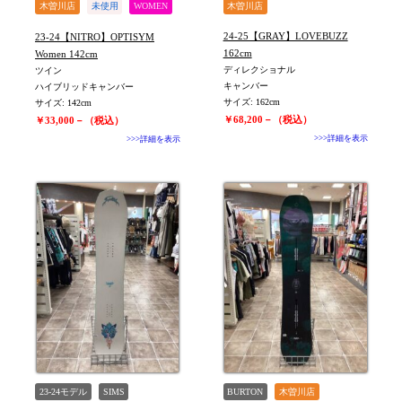
木曽川店
未使用
WOMEN
木曽川店
値下げしました
24-25【GRAY】LOVEBUZZ
23-24【NITRO】OPTISYM
162cm
Women 142cm
ディレクショナル
ツイン
キャンバー
ハイブリッドキャンバー
サイズ: 162cm
サイズ: 142cm
￥68,200－（税込）
￥33,000－（税込）
>>>詳細を表示
>>>詳細を表示
23-24モデル
SIMS
BURTON
木曽川店