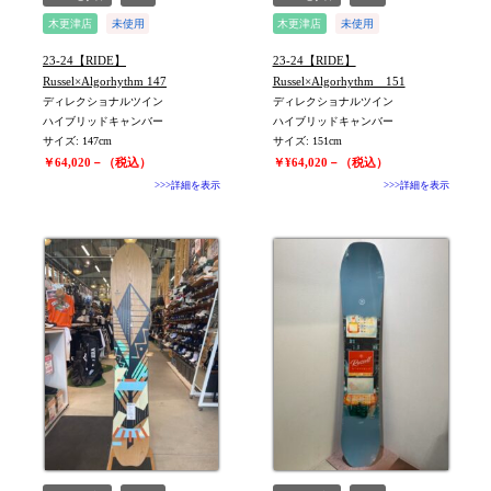
木更津店
未使用
木更津店
未使用
旧モデル新品
旧モデル新品
23-24【RIDE】
23-24【RIDE】
値下げしました
値下げしました
Russel×Algorhythm 147
Russel×Algorhythm 151
ディレクショナルツイン
ディレクショナルツイン
ハイブリッドキャンバー
ハイブリッドキャンバー
サイズ: 147cm
サイズ: 151cm
￥64,020－（税込）
￥¥64,020－（税込）
>>>詳細を表示
>>>詳細を表示