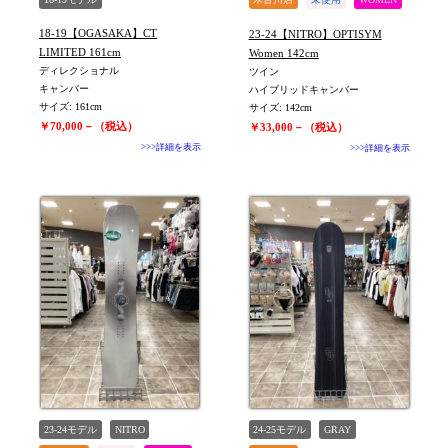
値下げしました
18-19【OGASAKA】CT
23-24【NITRO】OPTISYM
LIMITED 161cm
Women 142cm
ディレクショナル
ツイン
キャンバー
ハイブリッドキャンバー
サイズ: 161cm
サイズ: 142cm
￥70,000－（税込）
￥33,000－（税込）
>>>詳細を表示
>>>詳細を表示
23-24モデル
NITRO
24-25モデル
GRAY