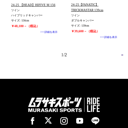
旧モデル新品
24-25【FANATIC】
24-25 【HEAD】HIFIVE M 156
値下げしました
TRICKMASTAR 139cm
ツイン
ハイブリッドキャンバー
ツイン
サイズ: 156cm
ダブルキャンバー
サイズ: 139cm
￥48,180－（税込）
￥39,600－（税込）
>>>詳細を表示
>>>詳細を表示
1
2
»