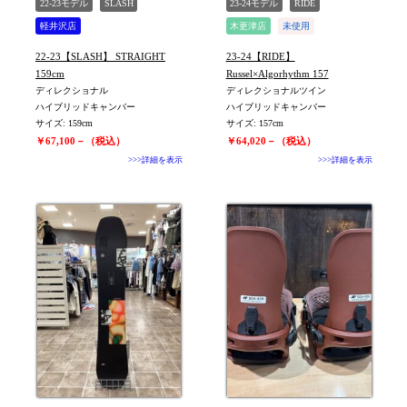
22-23モデル
SLASH
23-24モデル
RIDE
軽井沢店
木更津店
未使用
旧モデル新品
22-23【SLASH】 STRAIGHT
23-24【RIDE】
値下げしました
159cm
Russel×Algorhythm 157
ディレクショナル
ディレクショナルツイン
ハイブリッドキャンバー
ハイブリッドキャンバー
サイズ: 159cm
サイズ: 157cm
￥67,100－（税込）
￥64,020－（税込）
>>>詳細を表示
>>>詳細を表示