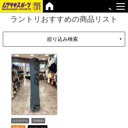
ラントリおすすめの商品リスト
絞り込み検索
▼
シェイプ
形状
ブランド
長さ
価格
上限
在庫店舗
TYPE
21-22モデル
OTHERS
木曽川店
ユニセックス