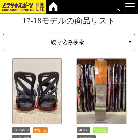
17-18モデルの商品リスト
絞り込み検索
▼
シェイプ
形状
ブランド
長さ
価格
上限
在庫店舗
TYPE
SALOMON
木曽川店
ARBOR
なんば店
17-18モデル
17-18モデル