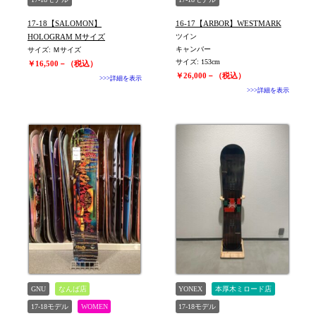
17-18【SALOMON】
16-17【ARBOR】WESTMARK
HOLOGRAM Mサイズ
ツイン
キャンバー
サイズ: Ｍサイズ
サイズ: 153cm
￥16,500－（税込）
￥26,000－（税込）
>>>詳細を表示
>>>詳細を表示
GNU
なんば店
YONEX
本厚木ミロード店
17-18モデル
WOMEN
17-18モデル