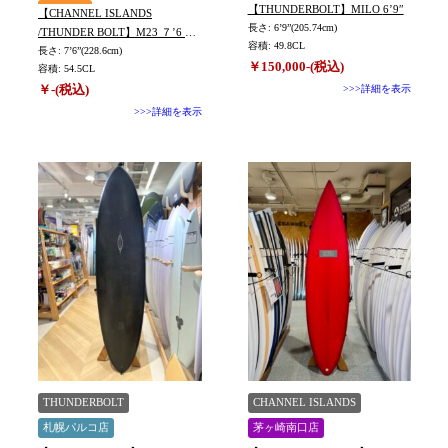
【THUNDERBOLT】MILO 6’9″
北九州店
【CHANNEL ISLANDS
長さ: 6’9”(205.74cm)
/THUNDER BOLT】M23 ７’6 新
容積: 49.8CL
品 未使用 アウトレット特別
長さ: 7’6”(228.6cm)
￥150,000-(税込)
容積: 54.5CL
価格
￥-(税込)
>>>詳細を表示
>>>詳細を表示
THUNDERBOLT
CHANNEL ISLANDS
札幌パルコ店
茅ヶ崎南口店