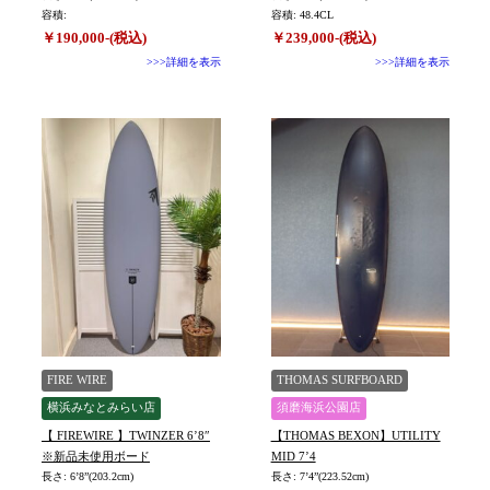
容積:
容積: 48.4CL
￥190,000-(税込)
￥239,000-(税込)
>>>詳細を表示
>>>詳細を表示
FIRE WIRE
THOMAS SURFBOARD
横浜みなとみらい店
須磨海浜公園店
【 FIREWIRE 】TWINZER 6’8″
【THOMAS BEXON】UTILITY
※新品未使用ボード
MID 7’4
長さ: 6’8”(203.2cm)
長さ: 7’4”(223.52cm)