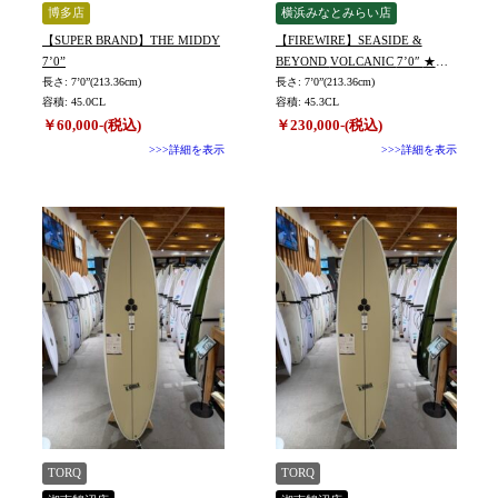
博多店
横浜みなとみらい店
【SUPER BRAND】THE MIDDY
【FIREWIRE】SEASIDE &
7’0”
BEYOND VOLCANIC 7’0″ ★ほ
長さ: 7’0”(213.36cm)
ぼ新品
長さ: 7’0”(213.36cm)
容積: 45.0CL
容積: 45.3CL
￥60,000-(税込)
￥230,000-(税込)
>>>詳細を表示
>>>詳細を表示
TORQ
TORQ