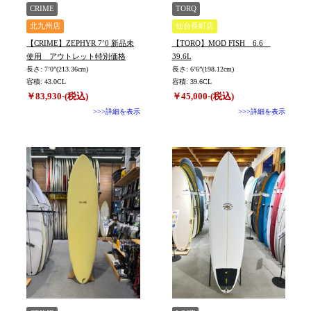
TYPE
CRIME
TORQ
北九州店
仙台長町店
【CRIME】ZEPHYR 7’0 新品未
【TORQ】MOD FISH 6.6
使用 アウトレット特別価格
39.6L
長さ: 7’0”(213.36cm)
長さ: 6’6”(198.12cm)
容積: 43.0CL
容積: 39.6CL
￥83,930-(税込)
￥45,000-(税込)
>>>詳細を表示
>>>詳細を表示