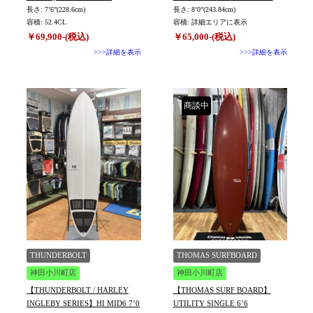
長さ: 7’6”(228.6cm)
長さ: 8’0”(243.84cm)
容積: 52.4CL
容積: 詳細エリアに表示
￥69,900-(税込)
￥65,000-(税込)
>>>詳細を表示
>>>詳細を表示
商談中
THUNDERBOLT
THOMAS SURFBOARD
神田小川町店
神田小川町店
【THUNDERBOLT / HARLEY
【THOMAS SURF BOARD】
INGLEBY SERIES】HI MID6 7’0
UTILITY SINGLE 6’6