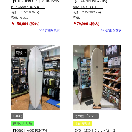
【THUNDERBOLT】MID6 TWIN
【CHANNELISLANDS】
BLACKSHADOW 6’10”
SINGLE FIN 6’10”
長さ: 6’10”(208.28cm)
長さ: 6’10”(208.28cm)
容積: 40.0CL
容積:
￥150,000-(税込)
￥79,000-(税込)
>>>詳細を表示
>>>詳細を表示
商談中
TORQ
その他ブランド
神田小川町店
仙台長町店
【TORQ】MOD FUN 7’6
【NO】MID 8’0 シングル＋2