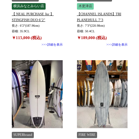
横浜みなとみらい店
木更津店
【 NEAL PURCHASE Jnr 】
【CHANNEL ISLANDS】TRI
STINGFISH DUO 6’2″
PLANEHULL 7’3
長さ: 6’2”(187.96cm)
長さ: 7’3”(220.98cm)
容積: 35.9CL
容積: 50.4CL
￥115,000-(税込)
￥189,000-(税込)
>>>詳細を表示
>>>詳細を表示
SUPERbrand
FIRE WIRE