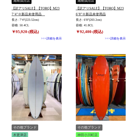
湘南鵠沼店
湘南鵠沼店
【訳アリSALE】【TORQ】M23
【訳アリSALE】【TORQ】M23
7’4″※新品未使用品
6’8″※新品未使用品
長さ: 7’4”(223.52cm)
長さ: 6’8”(203.2cm)
容積: 50.4CL
容積: 41.8CL
￥95,920-(税込)
￥92,400-(税込)
>>>詳細を表示
>>>詳細を表示
その他ブランド
その他ブランド
木更津店
神田小川町店