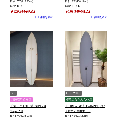
長さ: 7’0”(213.36cm)
長さ: 6’6”(198.12cm)
容積: 40.3CL
容積: 16.0CL
￥129,900-(税込)
￥169,900-(税込)
>>>詳細を表示
>>>詳細を表示
YU
FIRE WIRE
須磨海浜公園店
横浜みなとみらい店
【GERRY LOPES】GUN 7’8
【 FIREWIRE 】TWINZER 7’0″
Shape: YU
※新品未使用ボード
長さ: 7’8”(233.68cm)
長さ: 7’0”(213.36cm)