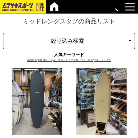
ミッドレングスタグの商品リスト
絞り込み検索
▼
タイプ
人気キーワード
マテリアル
小波対応
/
未使用ボード
/
キッズボード
/
シニアサーファー対応
/
クルージング系
ブランド
長さ
容積
プラグ
ボードの特性
価格
上限
在庫店舗