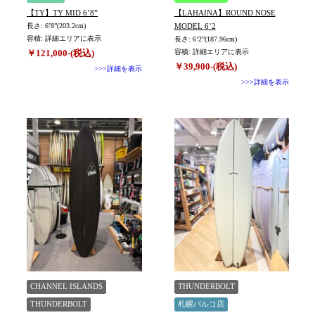
【TY】TY MID 6’8”
【LAHAINA】ROUND NOSE
長さ: 6’8”(203.2cm)
MODEL 6’2
容積: 詳細エリアに表示
長さ: 6’2”(187.96cm)
￥121,000-(税込)
容積: 詳細エリアに表示
￥39,900-(税込)
>>>詳細を表示
>>>詳細を表示
CHANNEL ISLANDS
THUNDERBOLT
THUNDERBOLT
札幌パルコ店