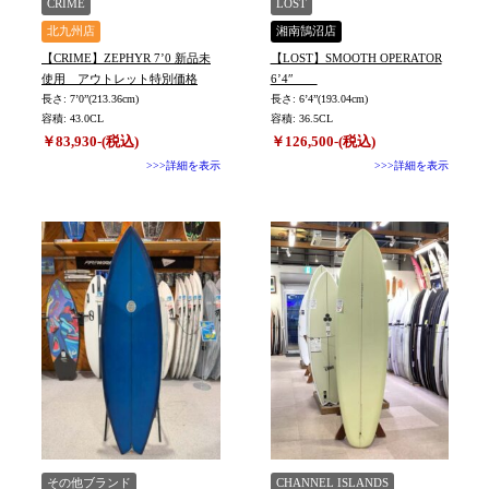
CRIME
LOST
北九州店
湘南鵠沼店
【CRIME】ZEPHYR 7’0 新品未
【LOST】SMOOTH OPERATOR
使用 アウトレット特別価格
6’4″
長さ: 7’0”(213.36cm)
長さ: 6’4”(193.04cm)
容積: 43.0CL
容積: 36.5CL
￥83,930-(税込)
￥126,500-(税込)
>>>詳細を表示
>>>詳細を表示
その他ブランド
CHANNEL ISLANDS