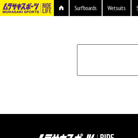
Surfboards
Wetsuits
シェイプ
形状
ブランド
長さ
価格
上限
在庫店舗