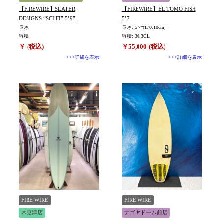
【FIREWIRE】SLATER
【FIREWIRE】EL TOMO FISH
DESIGNS “SCI-FI” 5’9”
5’7
長さ:
長さ: 5’7”(170.18cm)
容積:
容積: 30.3CL
￥-(税込)
￥55,000-(税込)
>>>詳細を表示
>>>詳細を表示
FIRE WIRE
FIRE WIRE
木更津店
ナゴヤドーム前店