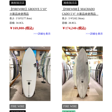
湘南鵠沼店
湘南鵠沼店
【FIREWIRE】GROOVE 5’10″
【FIREWIRE】MACHADO
※新品未使用品
CADO 5’4″ ※新品未使用品
長さ: 5’10”(177.8cm)
長さ: 5’4”(162.56cm)
容積: 34.0CL
容積: 28.8CL
￥169,000-(税込)
￥174,240-(税込)
>>>詳細を表示
>>>詳細を表示
FIRE WIRE
FIRE WIRE