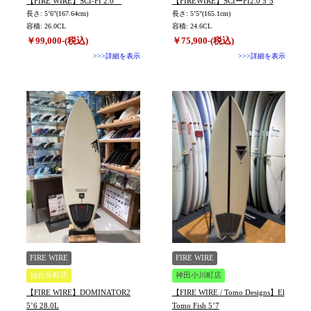
【FIRE WIRE】SCI-FI 2.0
【FIREWIRE】SCIーFI2.0 5’5
長さ: 5’6”(167.64cm)
長さ: 5’5”(165.1cm)
容積: 26.0CL
容積: 24.6CL
￥99,000-(税込)
￥75,900-(税込)
>>>詳細を表示
>>>詳細を表示
FIRE WIRE
FIRE WIRE
仙台長町店
神田小川町店
【FIRE WIRE】DOMINATOR2
【FIRE WIRE / Tomo Designs】El
5’6 28.0L
Tomo Fish 5’7