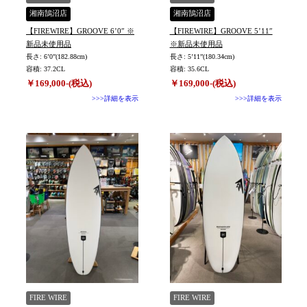
湘南鵠沼店
湘南鵠沼店
【FIREWIRE】GROOVE 6’0″ ※
【FIREWIRE】GROOVE 5’11″
新品未使用品
※新品未使用品
長さ: 6’0”(182.88cm)
長さ: 5’11”(180.34cm)
容積: 37.2CL
容積: 35.6CL
￥169,000-(税込)
￥169,000-(税込)
>>>詳細を表示
>>>詳細を表示
FIRE WIRE
FIRE WIRE