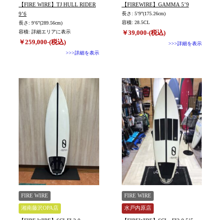
【FIRE WIRE】TJ HULL RIDER
【FIREWIRE】GAMMA 5’9
9’6
長さ: 5’9”(175.26cm)
容積: 28.5CL
長さ: 9’6”(289.56cm)
容積: 詳細エリアに表示
￥39,000-(税込)
￥259,000-(税込)
>>>詳細を表示
>>>詳細を表示
FIRE WIRE
FIRE WIRE
湘南藤沢OPA店
水戸内原店