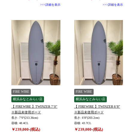
>>>詳細を表示
>>>詳細を表示
FIRE WIRE
FIRE WIRE
横浜みなとみらい店
横浜みなとみらい店
【 FIREWIRE 】TWINZER 7’0″
【 FIREWIRE 】TWINZER 6’8″
※新品未使用ボード
※新品未使用ボード
長さ: 7’0”(213.36cm)
長さ: 6’8”(203.2cm)
容積: 48.4CL
容積: 43.7CL
￥239,000-(税込)
￥239,000-(税込)