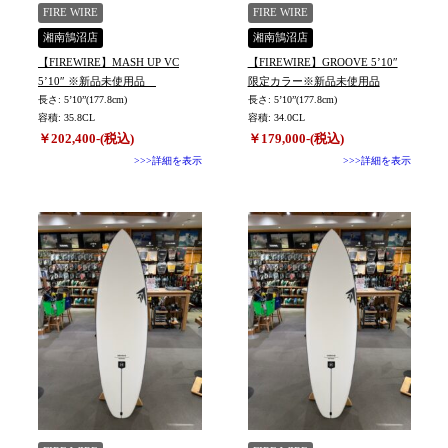
TYPE
FIRE WIRE
FIRE WIRE
湘南鵠沼店
湘南鵠沼店
【FIREWIRE】MASH UP VC
【FIREWIRE】GROOVE 5’10″
5’10″ ※新品未使用品
限定カラー※新品未使用品
長さ: 5’10”(177.8cm)
長さ: 5’10”(177.8cm)
容積: 35.8CL
容積: 34.0CL
￥202,400-(税込)
￥179,000-(税込)
>>>詳細を表示
>>>詳細を表示