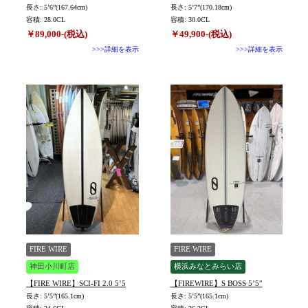
長さ: 5’6”(167.64cm)
長さ: 5’7”(170.18cm)
容積: 28.0CL
容積: 30.0CL
￥89,000-(税込)
￥49,900-(税込)
>>>詳細を表示
>>>詳細を表示
FIRE WIRE
FIRE WIRE
神田小川町店
横浜みなとみらい店
【FIRE WIRE】SCI-FI 2.0 5’5
【FIREWIRE】S BOSS 5’5″
長さ: 5’5”(165.1cm)
長さ: 5’5”(165.1cm)