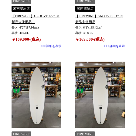
FIRE WIRE
FIRE WIRE
湘南鵠沼店
湘南鵠沼店
【FIREWIRE】GROOVE 6’2″ ※
【FIREWIRE】GROOVE 6’1″ ※
新品未使用品
新品未使用品
長さ: 6’2”(187.96cm)
長さ: 6’1”(185.42cm)
容積: 40.5CL
容積: 38.8CL
￥169,000-(税込)
￥169,000-(税込)
>>>詳細を表示
>>>詳細を表示
FIRE WIRE
FIRE WIRE