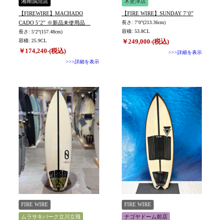
湘南鵠沼店
木更津店
【FIREWIRE】MACHADO
【FIRE WIRE】SUNDAY 7’0”
CADO 5’2″ ※新品未使用品
長さ: 7’0”(213.36cm)
容積: 53.8CL
長さ: 5’2”(157.48cm)
容積: 25.9CL
￥249,000-(税込)
￥174,240-(税込)
>>>詳細を表示
>>>詳細を表示
FIRE WIRE
FIRE WIRE
ムラサキパーク立川立飛
ナゴヤドーム前店