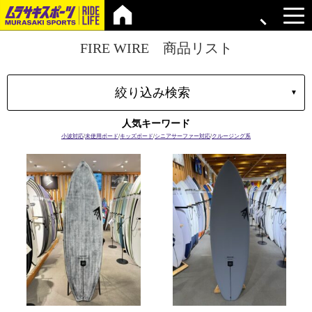
FIRE WIRE 商品リスト
絞り込み検索
▼
タイプ
人気キーワード
マテリアル
小波対応
/
未使用ボード
/
キッズボード
/
シニアサーファー対応
/
クルージング系
ブランド
長さ
容積
プラグ
ボードの特性
価格
上限
在庫店舗