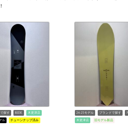
!
ドで探す
RIDE
木更津店
24-25モデル
ブランドで探す
モデル
チューンナップ済み
木更津店
旧モデル新品
しました
値下げしました