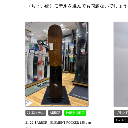
（ちょい硬）モデルを選んでも問題ないでしょう!
TYPE
21-22モデル
ARBOR
神田小川町店
ブラン
15-16
21-22【ARBOR】ELEMENT ROCKER 155ｃｍ
値下げ