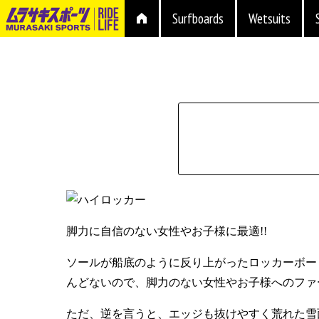
Surfboards
Wetsuits
シェイプ
形状
脚力に自信のない女性やお子様に最適!!
ブランド
長さ
ソールが船底のように反り上がったロッカーボー
価格
んどないので、脚力のない女性やお子様へのファ
上限
ただ、逆を言うと、エッジも抜けやすく荒れた雪
在庫店舗