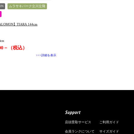
ON
ムラサキパーク立川立飛
SALOMON】TIARA 144cm
4cm
800－（税込）
>>>詳細を表示
Support
店頭受取サービス
ご利用ガイド
会員ランクについて
サイズガイド