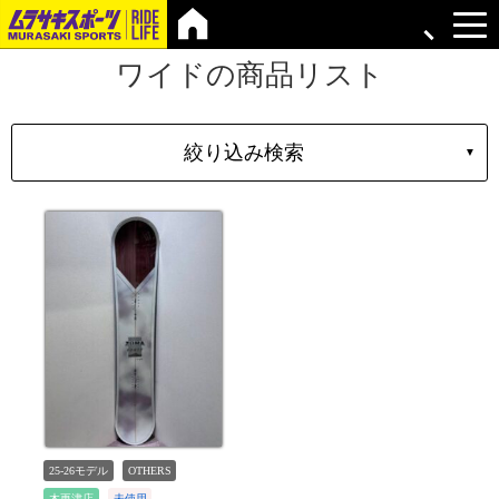
ワイドの商品リスト
絞り込み検索
▼
シェイプ
形状
ブランド
長さ
価格
上限
在庫店舗
TYPE
25-26モデル
OTHERS
木更津店
未使用