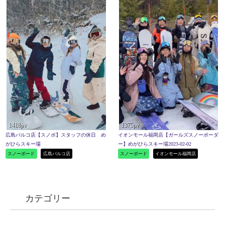
1418pv
1375pv
広島パルコ店【スノボ】スタッフの休日 め
イオンモール福岡店【ガールズスノーボーダ
がひらスキー場
ー】めがひらスキー場2023-02-02
スノーボード
広島パルコ店
スノーボード
イオンモール福岡店
カテゴリー