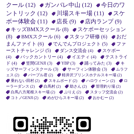
クール
(12)
ガンバレ中山
(12)
今日のワ
ントリック
(12)
川場スキー場
(11)
スケ
ボー体験会
(11)
店長
(9)
店内ランプ
(9)
キッズBMXスクール
(8)
スケボーセッション
(8)
BMXスクール
(6)
スタッフ研修
(6)
おだ
まんファイト
(6)
でんでんプロジェクト
(5)
ファ
ーストチャレンジ
(5)
ダンス交流会
(4)
スケボー
(4)
バックカントリー
(4)
イエティ
(4)
テストライ
ド
(4)
笠間GENJI
(3)
YBP
(3)
踊ってみた
(3)
キ
ッズサーフィンスクール
(3)
サーフィン体験会
(3)
ムラフ
ェス
(2)
パープル君
(2)
軽井沢プリンスホテルスキー場
(2)
乗れない田村
(2)
スキムボード
(2)
ハロウィーン
(2)
ロ
ーラーダンス
(2)
白馬村
(2)
助さん
(2)
管理釣り場
(2)
白馬八方尾根スキー場
(2)
ぷりえ
(2)
スタッフ交流会
(2)
コトノGENJI
(2)
めがひらスキー場
(2)
おかむー
(2)