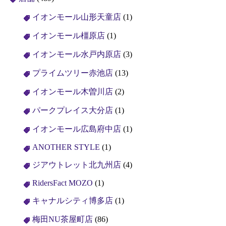
イオンモール山形天童店
(1)
イオンモール橿原店
(1)
イオンモール水戸内原店
(3)
プライムツリー赤池店
(13)
イオンモール木曽川店
(2)
パークプレイス大分店
(1)
イオンモール広島府中店
(1)
ANOTHER STYLE
(1)
ジアウトレット北九州店
(4)
RidersFact MOZO
(1)
キャナルシティ博多店
(1)
梅田NU茶屋町店
(86)