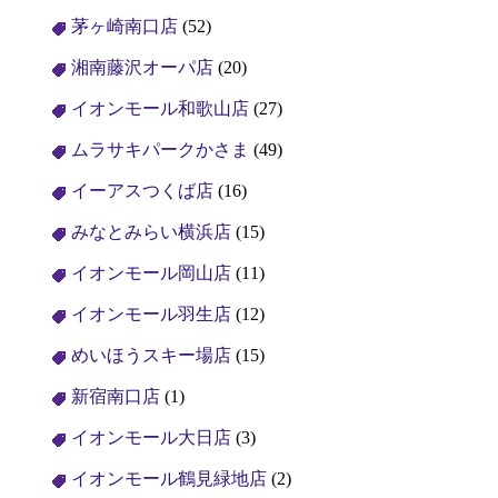
茅ヶ崎南口店
(52)
湘南藤沢オーパ店
(20)
イオンモール和歌山店
(27)
ムラサキパークかさま
(49)
イーアスつくば店
(16)
みなとみらい横浜店
(15)
イオンモール岡山店
(11)
イオンモール羽生店
(12)
めいほうスキー場店
(15)
新宿南口店
(1)
イオンモール大日店
(3)
イオンモール鶴見緑地店
(2)