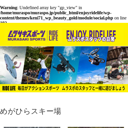
Warning
: Undefined array key "gp_view" in
/home/muraspo/muraspo.jp/public_html/enjoyridelife/wp-
content/themes/keni71_wp_beauty_gold/module/social.php
on line
192
めがひらスキー場