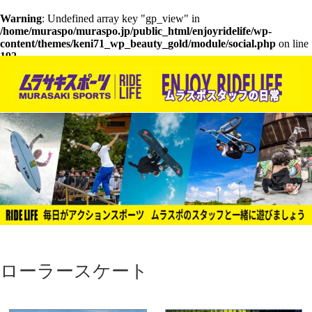
Warning
: Undefined array key "gp_view" in
/home/muraspo/muraspo.jp/public_html/enjoyridelife/wp-
content/themes/keni71_wp_beauty_gold/module/social.php
on line
192
ローラースケート