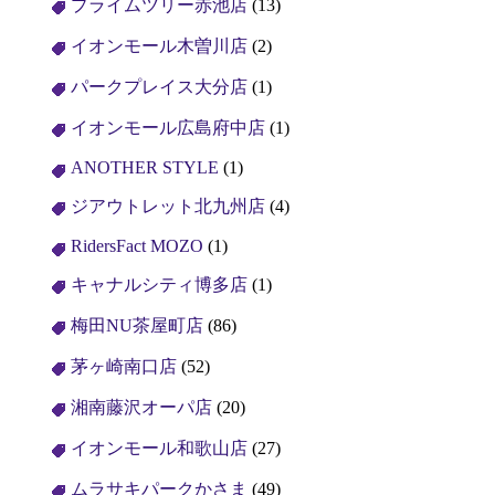
プライムツリー赤池店
(13)
イオンモール木曽川店
(2)
パークプレイス大分店
(1)
イオンモール広島府中店
(1)
ANOTHER STYLE
(1)
ジアウトレット北九州店
(4)
RidersFact MOZO
(1)
キャナルシティ博多店
(1)
梅田NU茶屋町店
(86)
茅ヶ崎南口店
(52)
湘南藤沢オーパ店
(20)
イオンモール和歌山店
(27)
ムラサキパークかさま
(49)