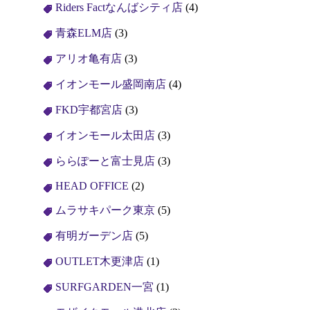
Riders Factなんばシティ店
(4)
青森ELM店
(3)
アリオ亀有店
(3)
イオンモール盛岡南店
(4)
FKD宇都宮店
(3)
イオンモール太田店
(3)
ららぽーと富士見店
(3)
HEAD OFFICE
(2)
ムラサキパーク東京
(5)
有明ガーデン店
(5)
OUTLET木更津店
(1)
SURFGARDEN一宮
(1)