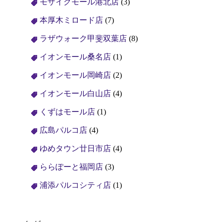
モザイクモール港北店
(3)
本厚木ミロード店
(7)
ラザウォーク甲斐双葉店
(8)
イオンモール桑名店
(1)
イオンモール岡崎店
(2)
イオンモール白山店
(4)
くずはモール店
(1)
広島パルコ店
(4)
ゆめタウン廿日市店
(4)
ららぽーと福岡店
(3)
浦添パルコシティ店
(1)