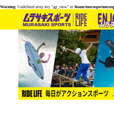
Warning
: Undefined array key "gp_view" in
/home/muraspo/muraspo