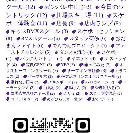
クール
(12)
ガンバレ中山
(12)
今日のワ
ントリック
(12)
川場スキー場
(11)
スケ
ボー体験会
(11)
店長
(9)
店内ランプ
(9)
キッズBMXスクール
(8)
スケボーセッション
(8)
BMXスクール
(6)
スタッフ研修
(6)
おだ
まんファイト
(6)
でんでんプロジェクト
(5)
ファ
ーストチャレンジ
(5)
ダンス交流会
(4)
スケボー
(4)
バックカントリー
(4)
イエティ
(4)
テストライ
ド
(4)
笠間GENJI
(3)
YBP
(3)
踊ってみた
(3)
キ
ッズサーフィンスクール
(3)
サーフィン体験会
(3)
ムラフ
ェス
(2)
パープル君
(2)
軽井沢プリンスホテルスキー場
(2)
乗れない田村
(2)
スキムボード
(2)
ハロウィーン
(2)
ロ
ーラーダンス
(2)
白馬村
(2)
助さん
(2)
管理釣り場
(2)
白馬八方尾根スキー場
(2)
ぷりえ
(2)
スタッフ交流会
(2)
コトノGENJI
(2)
めがひらスキー場
(2)
おかむー
(2)