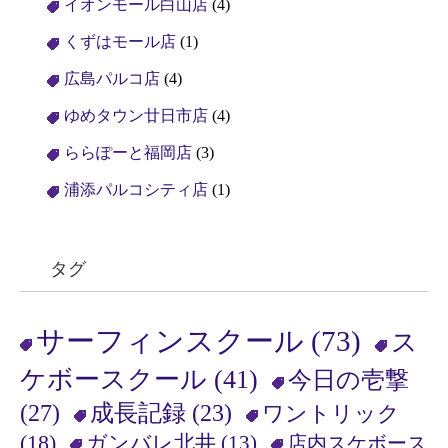
イオンモール白山店
(4)
くずはモール店
(1)
広島パルコ店
(4)
ゆめタウン廿日市店
(4)
ららぽーと福岡店
(3)
浦添パルコシティ店
(1)
タグ
サーフィンスクール
(73)
ス
ケボースクール
(41)
今日の壱撃
(27)
成長記録
(23)
ワントリック
(18)
ガンバレ北井
(13)
店内スケボース