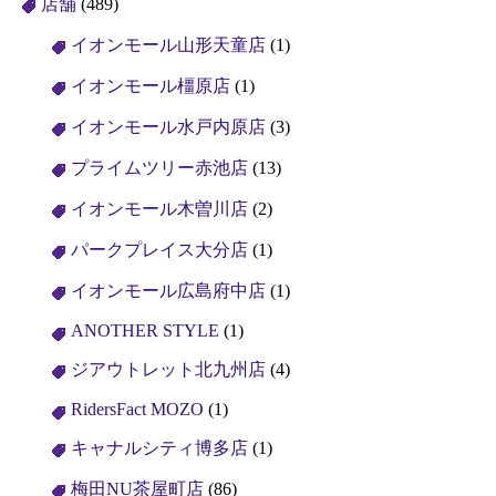
店舗
(489)
イオンモール山形天童店
(1)
イオンモール橿原店
(1)
イオンモール水戸内原店
(3)
プライムツリー赤池店
(13)
イオンモール木曽川店
(2)
パークプレイス大分店
(1)
イオンモール広島府中店
(1)
ANOTHER STYLE
(1)
ジアウトレット北九州店
(4)
RidersFact MOZO
(1)
キャナルシティ博多店
(1)
梅田NU茶屋町店
(86)