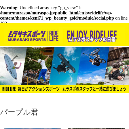
Warning
: Undefined array key "gp_view" in
/home/muraspo/muraspo.jp/public_html/enjoyridelife/wp-
content/themes/keni71_wp_beauty_gold/module/social.php
on line
192
パープル君