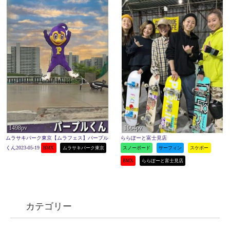
1498pv
1664pv
ムラサキパーク東京【ムラフェス】パープル
ららぽーと富士見店
くん2023-05-19
BMX
ムラサキパーク東京
スノーボード
サーフィン
スケボー
BMX
ららぽーと富士見店
カテゴリー