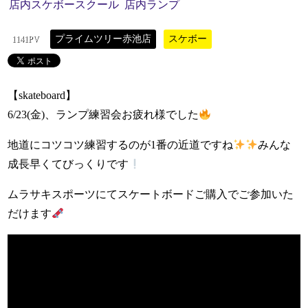
店内スケボースクール
店内ランプ
プライムツリー赤池店
スケボー
1141PV
【skateboard】
6/23(金)、ランプ練習会お疲れ様でした
地道にコツコツ練習するのが1番の近道ですね
みんな
成長早くてびっくりです
ムラサキスポーツにてスケートボードご購入でご参加いた
だけます