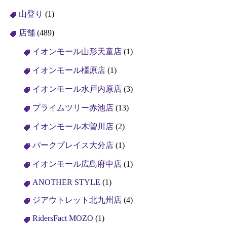
山登り
(1)
店舗
(489)
イオンモール山形天童店
(1)
イオンモール橿原店
(1)
イオンモール水戸内原店
(3)
プライムツリー赤池店
(13)
イオンモール木曽川店
(2)
パークプレイス大分店
(1)
イオンモール広島府中店
(1)
ANOTHER STYLE
(1)
ジアウトレット北九州店
(4)
RidersFact MOZO
(1)