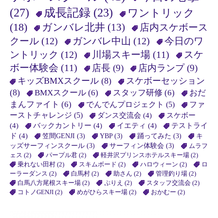
(27)
成長記録
(23)
ワントリック
(18)
ガンバレ北井
(13)
店内スケボース
クール
(12)
ガンバレ中山
(12)
今日のワ
ントリック
(12)
川場スキー場
(11)
スケ
ボー体験会
(11)
店長
(9)
店内ランプ
(9)
キッズBMXスクール
(8)
スケボーセッション
(8)
BMXスクール
(6)
スタッフ研修
(6)
おだ
まんファイト
(6)
でんでんプロジェクト
(5)
ファ
ーストチャレンジ
(5)
ダンス交流会
(4)
スケボー
(4)
バックカントリー
(4)
イエティ
(4)
テストライ
ド
(4)
笠間GENJI
(3)
YBP
(3)
踊ってみた
(3)
キ
ッズサーフィンスクール
(3)
サーフィン体験会
(3)
ムラフ
ェス
(2)
パープル君
(2)
軽井沢プリンスホテルスキー場
(2)
乗れない田村
(2)
スキムボード
(2)
ハロウィーン
(2)
ロ
ーラーダンス
(2)
白馬村
(2)
助さん
(2)
管理釣り場
(2)
白馬八方尾根スキー場
(2)
ぷりえ
(2)
スタッフ交流会
(2)
コトノGENJI
(2)
めがひらスキー場
(2)
おかむー
(2)