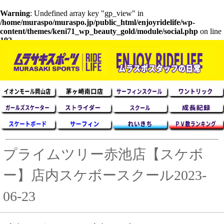
Warning
: Undefined array key "gp_view" in
/home/muraspo/muraspo.jp/public_html/enjoyridelife/wp-
content/themes/keni71_wp_beauty_gold/module/social.php
on line
192
プライムツリー赤池店【スケボ
ー】店内スケボースクール2023-
06-23