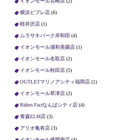
イオンモール宮崎店
(2)
横浜ビブレ店
(6)
軽井沢店
(1)
ムラサキパーク岸和田
(4)
イオンモール浦和美園店
(1)
イオンモール名取店
(2)
イオンモール秋田店
(5)
OUTLETマリノアシティ福岡店
(1)
イオンモール草津店
(2)
Riders Factなんばシティ店
(4)
青森ELM店
(3)
アリオ亀有店
(3)
イオンモール盛岡南店
(4)