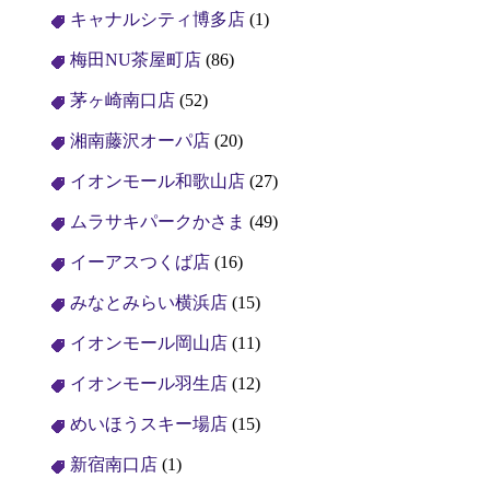
キャナルシティ博多店
(1)
梅田NU茶屋町店
(86)
茅ヶ崎南口店
(52)
湘南藤沢オーパ店
(20)
イオンモール和歌山店
(27)
ムラサキパークかさま
(49)
イーアスつくば店
(16)
みなとみらい横浜店
(15)
イオンモール岡山店
(11)
イオンモール羽生店
(12)
めいほうスキー場店
(15)
新宿南口店
(1)