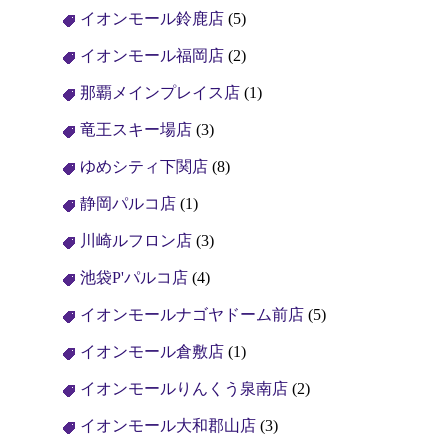
イオンモール鈴鹿店
(5)
イオンモール福岡店
(2)
那覇メインプレイス店
(1)
竜王スキー場店
(3)
ゆめシティ下関店
(8)
静岡パルコ店
(1)
川崎ルフロン店
(3)
池袋P'パルコ店
(4)
イオンモールナゴヤドーム前店
(5)
イオンモール倉敷店
(1)
イオンモールりんくう泉南店
(2)
イオンモール大和郡山店
(3)