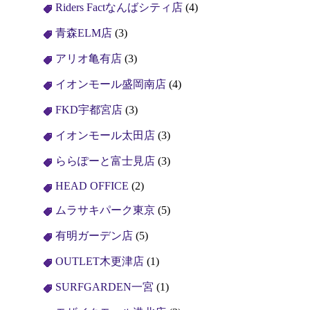
Riders Factなんばシティ店
(4)
青森ELM店
(3)
アリオ亀有店
(3)
イオンモール盛岡南店
(4)
FKD宇都宮店
(3)
イオンモール太田店
(3)
ららぽーと富士見店
(3)
HEAD OFFICE
(2)
ムラサキパーク東京
(5)
有明ガーデン店
(5)
OUTLET木更津店
(1)
SURFGARDEN一宮
(1)