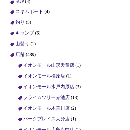
SUP
(8)
スキムボード
(4)
釣り
(5)
キャンプ
(6)
山登り
(1)
店舗
(489)
イオンモール山形天童店
(1)
イオンモール橿原店
(1)
イオンモール水戸内原店
(3)
プライムツリー赤池店
(13)
イオンモール木曽川店
(2)
パークプレイス大分店
(1)
イオンモール広島府中店
(1)