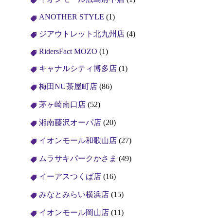
ANOTHER STYLE
(1)
ジアウトレット北九州店
(4)
RidersFact MOZO
(1)
キャナルシティ博多店
(1)
梅田NU茶屋町店
(86)
茅ヶ崎南口店
(52)
湘南藤沢オーパ店
(20)
イオンモール和歌山店
(27)
ムラサキパークかさま
(49)
イーアスつくば店
(16)
みなとみらい横浜店
(15)
イオンモール岡山店
(11)