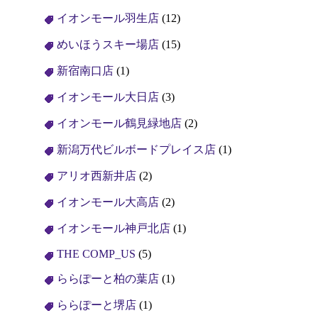
イオンモール羽生店
(12)
めいほうスキー場店
(15)
新宿南口店
(1)
イオンモール大日店
(3)
イオンモール鶴見緑地店
(2)
新潟万代ビルボードプレイス店
(1)
アリオ西新井店
(2)
イオンモール大高店
(2)
イオンモール神戸北店
(1)
THE COMP_US
(5)
ららぽーと柏の葉店
(1)
ららぽーと堺店
(1)