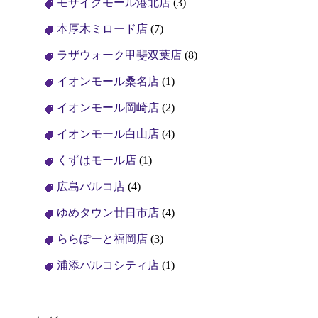
モザイクモール港北店
(3)
本厚木ミロード店
(7)
ラザウォーク甲斐双葉店
(8)
イオンモール桑名店
(1)
イオンモール岡崎店
(2)
イオンモール白山店
(4)
くずはモール店
(1)
広島パルコ店
(4)
ゆめタウン廿日市店
(4)
ららぽーと福岡店
(3)
浦添パルコシティ店
(1)