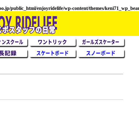
.jp/public_html/enjoyridelife/wp-content/themes/keni71_wp_beau