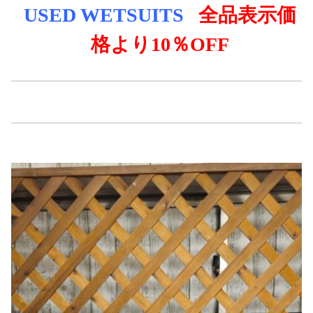
USED WE
TSUITS
全品表示価
格より
10％OFF