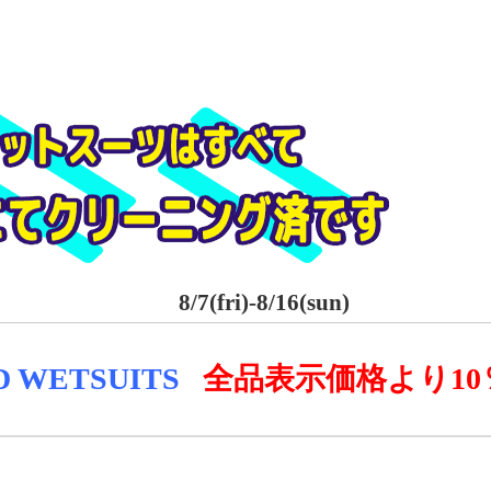
8/7(fri)-8/16(sun)
D WE
TSUITS
全品表示価格より
1