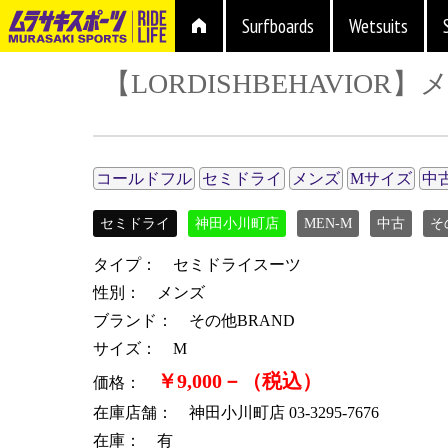
Surfboards
Wetsuits
【LORDISHBEHAVIO
コールドフル
セミドライ
メンズ
Mサイズ
中
セミドライ
神田小川町店
MEN-M
中古
そ
タイプ： セミドライスーツ
性別： メンズ
ブランド： その他BRAND
サイズ： M
￥9,000－（税込）
価格：
在庫店舗： 神田小川町店 03-3295-7676
在庫： 有