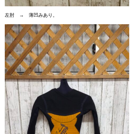
左肘 → 薄凹みあり。