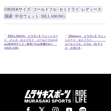
ORDERサイズ
コールドフル
セミドライ
レディース
国産
中古ウェット
BILLABONG
「
【BILLABONG ビラボン】ウェットスー
「
【Billabong ビラボン】ウェッ
ツ メンズ セミドライ コールドフル5×3
トスーツ セミドライ
㎜ORDERサイズ（身長170cm体重65kg）
コールドフル 5×3㎜ XLサイ
※KM-1608
」
ズ ※SH-59
」