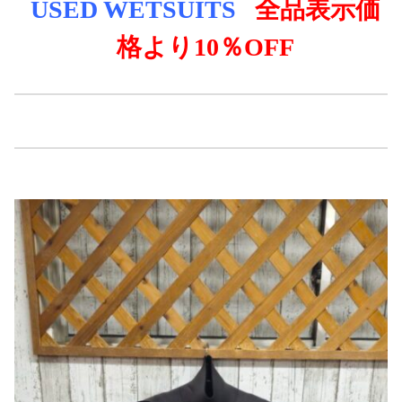
USED WE
TSUITS
全品表示価
格より
10％OFF