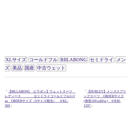
XLサイズ
コールドフル
BIILABONG
セミドライ
メン
ズ
美品
国産
中古ウェット
「
【BILLABONG ビラボン】ウェットスーツ
「
【HURLEY】メンズスプリ
レディース セミドライコールドフル5×3
ングスーツ ORDERサイズ
㎜ ORDERサイズ（Sサイズ相当） ※KL-
(身長160㎝60㎏) ※KM-
369
」
1597
」