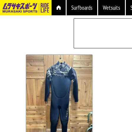
Surfboards
Wetsuits
タイプ
性別
ブランド
サイズ
価格
上限
在庫店舗
中古