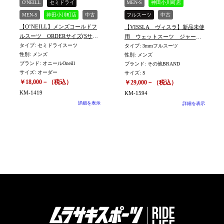
O'NEILL
セミドライ
MEN-S
神田小川町店
MEN-S
神田小川町店
中古
フルスーツ
中古
【O’NEILL】メンズコールドフ
【VISSLA ヴィスラ】新品未使
その他ブランド
ルスーツ ORDERサイズ(Sサイ
用 ウェットスーツ ジャーフ
ズ相当） ※KM-1419
タイプ: セミドライスーツ
ルウォームフル 3×2㎜ Sサイ
タイプ: 3mmフルスーツ
性別: メンズ
性別: メンズ
ズ ※KM-1594
ブランド: オニールOneill
ブランド: その他BRAND
サイズ: オーダー
サイズ: S
￥18,000－（税込）
￥29,000－（税込）
KM-1419
KM-1594
詳細を表示
詳細を表示