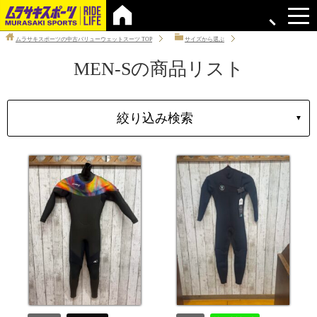
ムラサキスポーツの中古バリューウェットスーツ
TOP
サイズから選ぶ
MEN-Sの商品リスト
絞り込み検索
▼
タイプ
性別
ブランド
サイズ
価格
上限
在庫店舗
中古