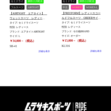
セミドライ
神田小川町店
セミドライ
神田小川町店
フルスーツ
AIRTIGHT
中古
WOMEN
WOMEN-L
【FREEFORM】レディースコー
【AIRTIGHT エアタイト】
中古
WOMEN
WOMEN-L
ルドフルスーツ ORDERサイ
ウェットスーツ レディー
ズ 身長165㎝/体重58㎏
タイプ: セミドライスーツ
ス コールドフル セミド
タイプ: セミドライスーツ
性別: レディース
性別: レディース
※KL316
ライ Lサイズ ※SH-41
ブランド: その他BRAND
ブランド: エアタイトAIRTIGHT
サイズ: オーダー
サイズ: L
￥15,000－（税込）
￥34,000－（税込）
KL316
SH-41
詳細を表示
詳細を表示