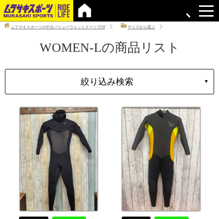
ムラサキスポーツの中古バリューウェットスーツ
TOP
サイズから選ぶ
WOMEN-Lの商品リスト
絞り込み検索
▼
タイプ
性別
ブランド
サイズ
価格
上限
在庫店舗
中古