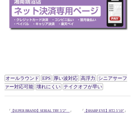
841PV
オールラウンド
EPS
厚い波対応
高浮力
シニアサーフ
ァー対応可能
壊れにくい
テイクオフが早い
「
【SUPER BRAND】SERIAL TRY 5’2”
」
「
【SHARP EYE】HT2 5’10″
」