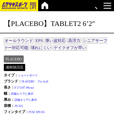
【PLACEBO】TABLET2 6’2″
オールラウンド
EPS
厚い波対応
高浮力
シニアサーフ
ァー対応可能
壊れにくい
テイクオフが早い
PLACEBO
湘南鵠沼店
タイプ：
ショートボード
ブランド：
PLACEBO プレセボ
長さ：
6’2”(187.96cm)
幅：
詳細エリアに表示
厚み：
詳細エリアに表示
容積：
39.3CL
フィンタイプ：
FCS2 5PLUG