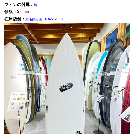
フィンの付属：
無
価格：¥
77,000
在庫店舗：
湘南鵠沼店 0466-52-5961