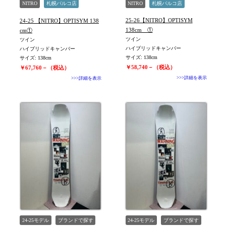
NITRO
札幌パルコ店
NITRO
札幌パルコ店
未使用
旧モデル新品
25-26【NITRO】OPTISYM
24-25 【NITRO】OPTISYM 138
138cm ①
cm①
ツイン
ツイン
ハイブリッドキャンバー
ハイブリッドキャンバー
サイズ: 138cm
サイズ: 138cm
￥58,740－（税込）
￥67,760－（税込）
>>>詳細を表示
>>>詳細を表示
24-25モデル
ブランドで探す
24-25モデル
ブランドで探す