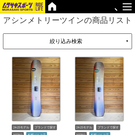
アシンメトリーツインの商品リスト
絞り込み検索
▼
シェイプ
形状
ブランド
長さ
価格
上限
在庫店舗
TYPE
24-25モデル
ブランドで探す
24-25モデル
ブランドで探す
NITRO
札幌パルコ店
NITRO
札幌パルコ店