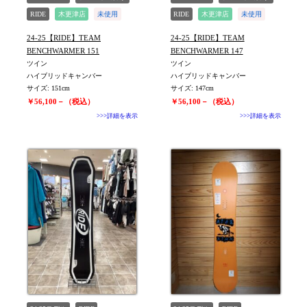
RIDE
木更津店
未使用
RIDE
木更津店
未使用
旧モデル新品
旧モデル新品
24-25【RIDE】TEAM
24-25【RIDE】TEAM
値下げしました
値下げしました
BENCHWARMER 151
BENCHWARMER 147
ツイン
ツイン
ハイブリッドキャンバー
ハイブリッドキャンバー
サイズ: 151cm
サイズ: 147cm
￥56,100－（税込）
￥56,100－（税込）
>>>詳細を表示
>>>詳細を表示