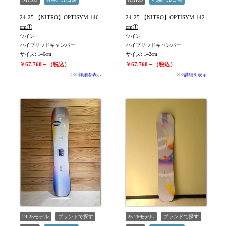
未使用
旧モデル新品
未使用
旧モデル新品
24-25 【NITRO】OPTISYM 146
24-25 【NITRO】OPTISYM 142
cm①
cm①
ツイン
ツイン
ハイブリッドキャンバー
ハイブリッドキャンバー
サイズ: 146cm
サイズ: 142cm
￥67,760－（税込）
￥67,760－（税込）
>>>詳細を表示
>>>詳細を表示
24-25モデル
ブランドで探す
25-26モデル
ブランドで探す