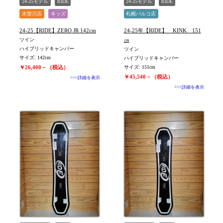
24-25モデル
RIDE
24-25モデル
RIDE
木曽川店
キッズ
札幌パルコ店
24-25【RIDE】ZERO JR 142cm
24-25年【RIDE】 KINK 151
ツイン
㎝
ハイブリッドキャンバー
ツイン
サイズ: 142cm
ハイブリッドキャンバー
￥26,400－（税込）
サイズ: 151cm
￥45,540－（税込）
>>>詳細を表示
>>>詳細を表示