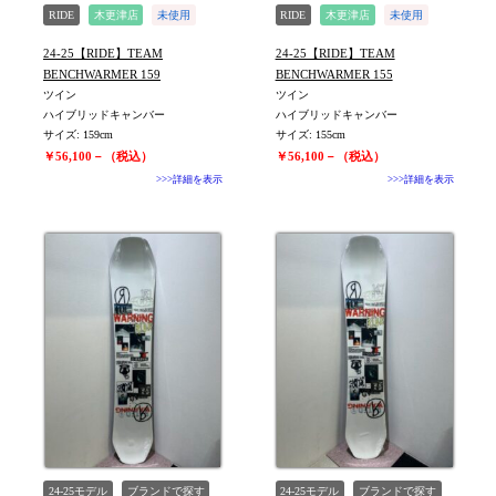
RIDE
木更津店
未使用
RIDE
木更津店
未使用
旧モデル新品
旧モデル新品
24-25【RIDE】TEAM
24-25【RIDE】TEAM
値下げしました
値下げしました
BENCHWARMER 159
BENCHWARMER 155
ツイン
ツイン
ハイブリッドキャンバー
ハイブリッドキャンバー
サイズ: 159cm
サイズ: 155cm
￥56,100－（税込）
￥56,100－（税込）
>>>詳細を表示
>>>詳細を表示
24-25モデル
ブランドで探す
24-25モデル
ブランドで探す