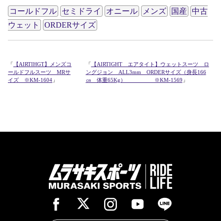
コールドフル
セミドライ
オニール
メンズ
国産
中古
ウェット
ORDERサイズ
「
【AIRTIHGT】メンズコ
「
【AIRTIGHT エアタイト】ウェットスーツ ロ
ールドフルスーツ MRサ
ングジョン ALL3mm ORDERサイズ（身長166
イズ ※KM-1604
」
㎝ 体重65Kg） ※KM-1569
」