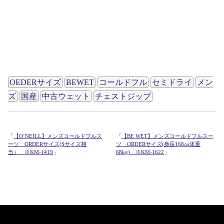
OEDERサイズ
BEWET
コールドフル
セミドライ
メン
ズ
国産
中古ウェット
チェストジップ
「
【O’NEILL】メンズコールドフルス
「
【BE WET】メンズコールドフルスー
ーツ ORDERサイズ(Sサイズ相
ツ ORDERサイズ(身長168㎝体重
当） ※KM-1419
」
68kg) ※KM-1622
」