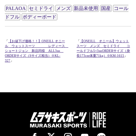
PALAOA
セミドライ
メンズ
新品未使用
国産
コール
ドフル
ボディーボード
「
【お値下げ価格！！】ONEILL オニー
「
【ONEILL オニール】ウェット
ル ウェットスーツ レディース
スーツ メンズ セミドライ コ
ショートジョン 新品同様 ALL3㎜
ールドフル5×3㎜ORDERサイズ（身
ORDERサイズ（Sサイズ相当）※KL-
長173cm体重71kg）※KM-1615
」
327
」