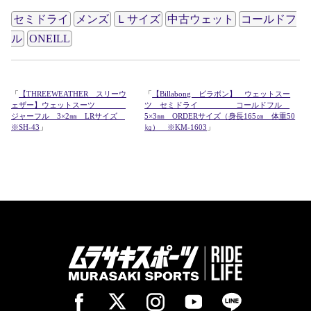
セミドライ
メンズ
Ｌサイズ
中古ウェット
コールドフ
ル
ONEILL
「
【THREEWEATHER スリーウ
「
【Billabong ビラボン】 ウェットスー
ェザー】ウェットスーツ
ツ セミドライ コールドフル
ジャーフル 3×2㎜ LRサイズ
5×3㎜ ORDERサイズ（身長165㎝ 体重50
※SH-43
」
㎏） ※KM-1603
」