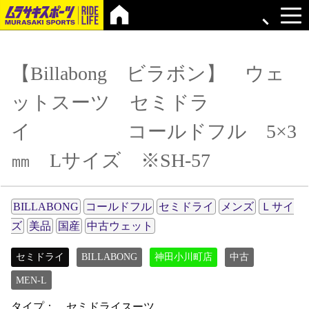
【Billabong ビラボン】 ウェ
ットスーツ セミドラ
イ コールドフル 5×3
㎜ Lサイズ ※SH-57
BILLABONG
コールドフル
セミドライ
メンズ
Ｌサイ
ズ
美品
国産
中古ウェット
セミドライ
BILLABONG
神田小川町店
中古
MEN-L
タイプ： セミドライスーツ