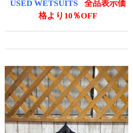
USED WE
TSUITS
全品表示価
格より
10％OFF