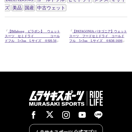
ズ
美品
国産
中古ウェット
「
【Billabong ビラボン】 ウェット
「
【PATAGONIA パタゴニア】ウェット
スーツ セミドライ コール
スーツ フードセミドライ コールド
ドフル 5×3㎜ Lサイズ ※SH-56
」
フル 5×3㎜ Lサイズ ※KM-1606
」