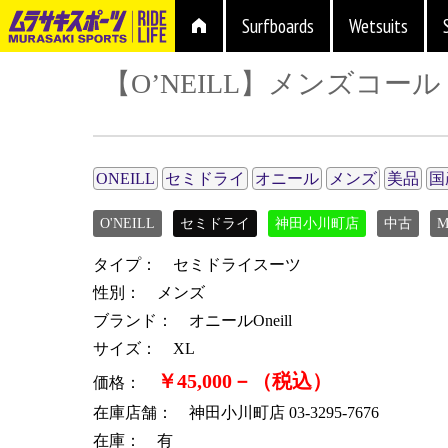
Surfboards
Wetsuits
【O’NEILL】メンズコー
ONEILL
セミドライ
オニール
メンズ
美品
国
O'NEILL
セミドライ
神田小川町店
中古
M
タイプ： セミドライスーツ
性別： メンズ
ブランド： オニールOneill
サイズ： XL
￥45,000－（税込）
価格：
在庫店舗： 神田小川町店 03-3295-7676
在庫： 有