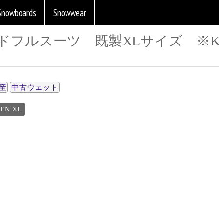
Snowboards
Snowwear
ルドフルスーツ 既製XLサイズ ※KM 
産
中古ウェット
EN-XL