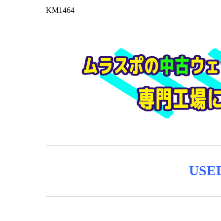
KM1464
USE