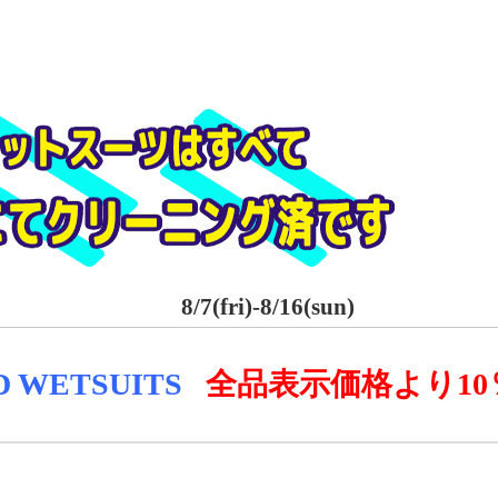
8/7(fri)-8/16(sun)
D WE
TSUITS
全品表示価格より
1