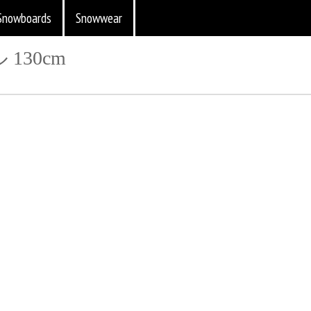
Snowboards
Snowwear
130cm