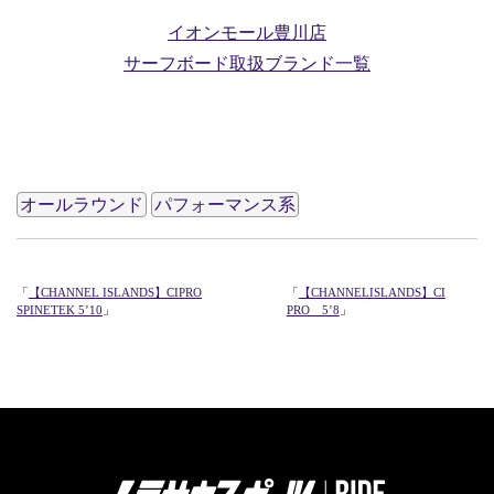
イオンモール豊川店
サーフボード取扱ブランド一覧
781PV
オールラウンド
パフォーマンス系
「
【CHANNEL ISLANDS】CIPRO
「
【CHANNELISLANDS】CI
SPINETEK 5’10
」
PRO 5’8
」