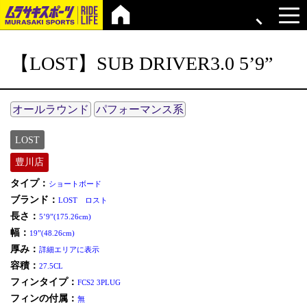
【LOST】SUB DRIVER3.0 5’9”
オールラウンド
パフォーマンス系
LOST
豊川店
タイプ：
ショートボード
ブランド：
LOST ロスト
長さ：
5’9”(175.26cm)
幅：
19”(48.26cm)
厚み：
詳細エリアに表示
容積：
27.5CL
フィンタイプ：
FCS2 3PLUG
フィンの付属：
無