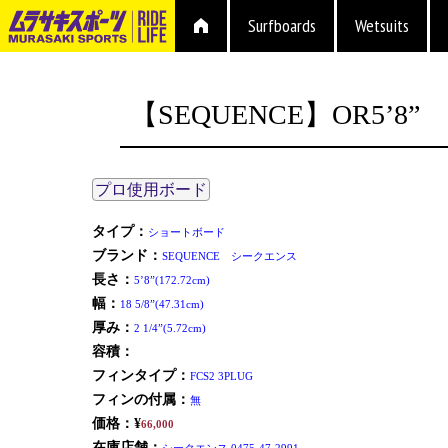
Surfboards
Wetsuits
【SEQUENCE】OR5’8”
プロ使用ボード
タイプ：
ショートボード
ブランド：
SEQUENCE シークエンス
長さ：
5’8”(172.72cm)
幅：
18 5/8”(47.31cm)
厚み：
2 1/4”(5.72cm)
容積：
フィンタイプ：
FCS2 3PLUG
フィンの付属：
無
価格：¥
66,000
在庫店舗：