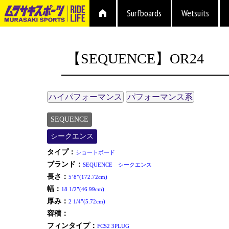
Surfboards
Wetsuits
【SEQUENCE】OR24
ハイパフォーマンス
パフォーマンス系
SEQUENCE
シークエンス
タイプ：
ショートボード
ブランド：
SEQUENCE シークエンス
長さ：
5’8”(172.72cm)
幅：
18 1/2”(46.99cm)
厚み：
2 1/4”(5.72cm)
容積：
フィンタイプ：
FCS2 3PLUG