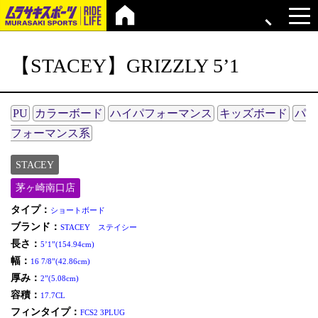
【STACEY】GRIZZLY 5’1
PU
カラーボード
ハイパフォーマンス
キッズボード
パ
フォーマンス系
STACEY
茅ヶ崎南口店
タイプ：
ショートボード
ブランド：
STACEY ステイシー
長さ：
5’1”(154.94cm)
幅：
16 7/8”(42.86cm)
厚み：
2”(5.08cm)
容積：
17.7CL
フィンタイプ：
FCS2 3PLUG