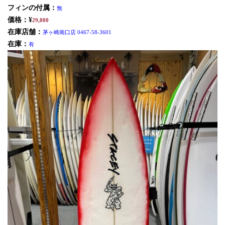
フィンの付属：
無
価格：¥
29,800
在庫店舗：
茅ヶ崎南口店 0467-58-3601
在庫：
有